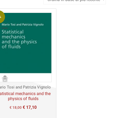
%
rio Tosi and Patrizia Vignolo
atistical mechanics and the
physics of fluids
€
17,10
Il
Il
€
18,00
prezzo
prezzo