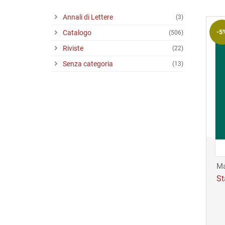
Riviste
Annali di Lettere
(3)
Open access
-5
Catalogo
(506)
Riviste
(22)
Senza categoria
(13)
Ma
St