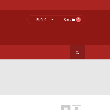
Cart
EUR, €
0