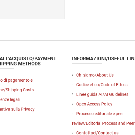
originale
attuale
era:
è:
€ 18,00.
€ 18,00.
 ALL’ACQUISTO/PAYMENT
INFORMAZIONI/USEFUL LIN
HIPPING METHODS
Chi siamo/About Us
o di pagamento e
Codice etico/Code of Ethics
ne/Shipping Costs
Linee guida AI/AI Guidelines
enze legali
Open Access Policy
ativa sulla Privacy
Processo editoriale e peer
review/Editorial Process and Pee
Contattaci/Contact us