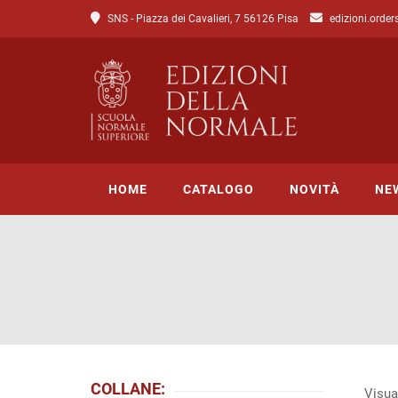
SNS - Piazza dei Cavalieri, 7 56126 Pisa
edizioni.order
HOME
CATALOGO
NOVITÀ
NE
Tutto il catalogo
Catalogo di Lettere
Catalogo di Scienze
Incipit
COLLANE:
Visua