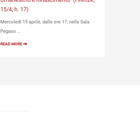
15/4, h. 17)
Lunedì 13 
Mercoledì 15 aprile, dalle ore 17, nella Sala
ciclo …
Pegaso …
READ MOR
READ MORE