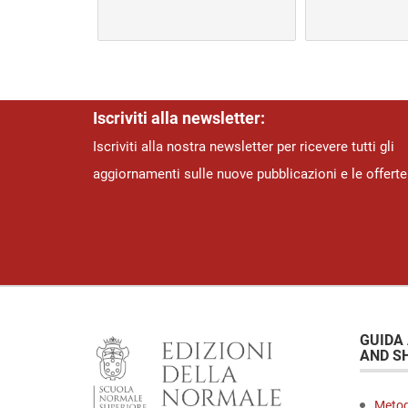
era:
è
era:
è:
€ 10,00.
€ 10,00.
€ 10,00.
Iscriviti alla newsletter:
Iscriviti alla nostra newsletter per ricevere tutti gli
aggiornamenti sulle nuove pubblicazioni e le offerte
GUIDA
AND S
Metod