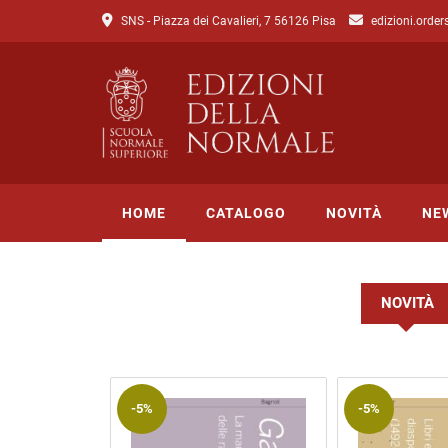
SNS - Piazza dei Cavalieri, 7 56126 Pisa
edizioni.order
HOME
CATALOGO
NOVITÀ
NE
NOVITÀ
Tutto il catalogo
Catalogo di Lettere
Catalogo di Scienze
-5%
-5%
Incipit