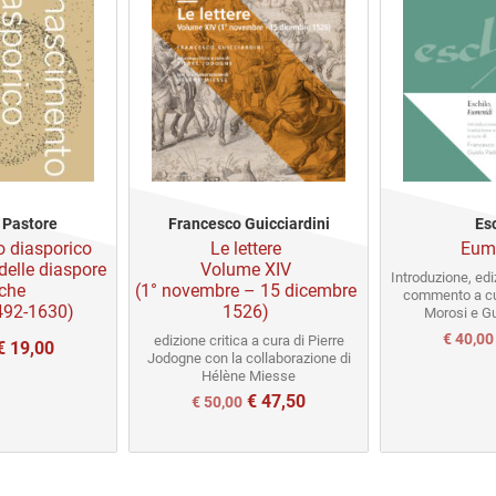
 Pastore
Francesco Guicciardini
Es
 diasporico
Le lettere
Eum
i delle diaspore
Volume XIV
Introduzione, edi
iche
(1° novembre – 15 dicembre
commento a cu
1492-1630)
1526)
Morosi e G
Il
€
40,00
edizione critica a cura di Pierre
€
19,00
Jodogne con la collaborazione di
prezzo
Hélène Miesse
rezzo
€
47,50
Il
Il
€
50,00
origina
e
ttuale
prezzo
prezzo
era:
:
originale
attuale
€ 40,00
 20,00.