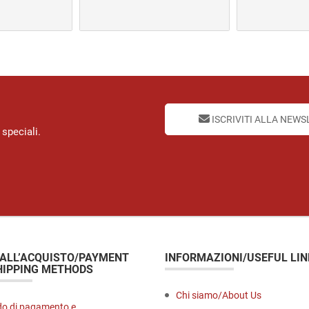
€ 10,00
:
era:
è:
€ 10,00.
€ 10,00.
€ 10,00.
ISCRIVITI ALLA NEWS
 speciali.
 ALL’ACQUISTO/PAYMENT
INFORMAZIONI/USEFUL LIN
HIPPING METHODS
Chi siamo/About Us
o di pagamento e