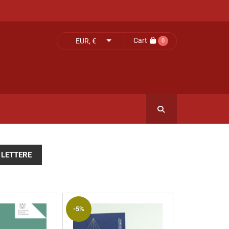
Cart
EUR, €
0
 LETTERE
-5%
-5%