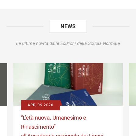
era:
è:
€ 50,00.
€ 50,00.
NEWS
Le ultime novità dalle Edizioni della Scuola Normale
APR, 09 2026
“L’età nuova. Umanesimo e
Rinascimento”
all’Accademia nazionale dei Lincei