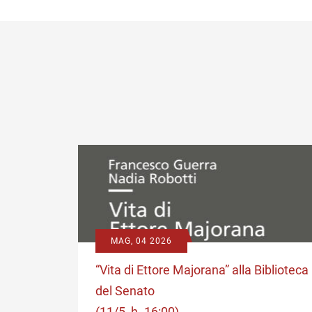
MAG, 04 2026
 di M.
“Vita di Ettore Majorana” alla Biblioteca
x (25
del Senato
(11/5, h. 16:00)