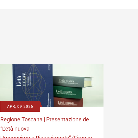
APR, 09 2026
APR, 0
Regione Toscana | Presentazione de
“Vita di
“L’età nuova
delle Sc
Umanesimo e Rinascimento” (Firenze,
dell’Isti