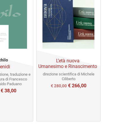
chilo
Michele
L’età nuova
Umanesimo e Rinascimento
enidi
Shak
Evil, Pow
direzione scientifica di Michele
zione, traduzione e
Ciliberto
ra di Francesco
Il
€
30,0
uido Paduano
€
266,00
Il
Il
€
280,00
€
38,00
Il
prezzo
prezzo
prezzo
prezzo
origin
originale
attuale
le
attuale
era:
era:
è:
è:
€ 30,0
€ 280,00.
€ 280,00.
.
€ 40,00.