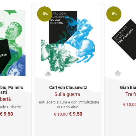
-5%
-5%
bio, Palmiro
Carl von Clausewitz
Gian Bi
atti
Sulla guerra
Tre f
ibertà
Testi scelti a cura e con introduzione
Il
€
10,0
ele Ciliberto
di Carlo Altini
prezzo
€
9,50
€
9,50
l
Il
Il
€
10,00
origin
prezzo
prezzo
prezzo
era:
e
attuale
originale
attuale