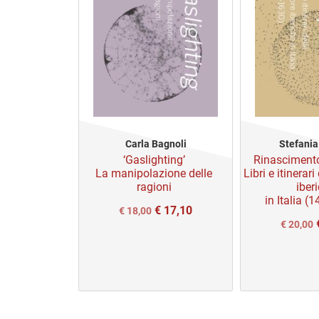
Riviste
Open access
Carla Bagnoli
Stefania
‘Gaslighting’
Rinascimento
La manipolazione delle
Libri e itinerar
ragioni
iber
in Italia (
€
17,10
Il
Il
€
18,00
Il
Il
€
20,00
prezzo
prezzo
prezzo
p
originale
attuale
original
a
era:
è:
era:
è
€ 18,00.
€ 18,00.
€ 20,00.
€