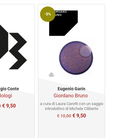
-5%
-5%
agio Conte
Eugenio Garin
James 
ilologi
Giordano Bruno
La repubbl
a cura di Laura Carotti con un saggio
testi scelti a cur
€
9,50
Il
0
introduttivo di Michele Ciliberto
Car
prezzo
€
9,50
Il
Il
Il
€
10,00
€
10,
ale
attuale
prezzo
prezzo
prezz
è:
originale
attuale
origi