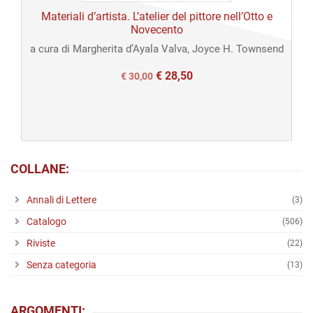
Materiali d’artista. L’atelier del pittore nell’Otto e
Open
Novecento
a cura di Margherita d’Ayala Valva, Joyce H. Townsend
access
€
28,50
Il
Il
€
30,00
prezzo
prezzo
originale
attuale
era:
è:
€ 30,00.
€ 30,00.
COLLANE:
Annali di Lettere
(3)
Catalogo
(506)
Riviste
(22)
Senza categoria
(13)
ARGOMENTI: