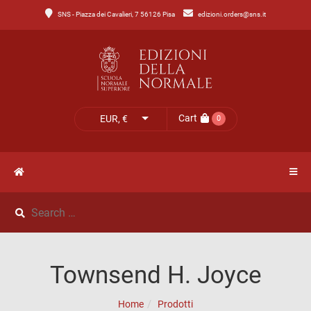
SNS - Piazza dei Cavalieri, 7 56126 Pisa
edizioni.orders@sns.it
Main
Menu
Catalogo
HOME
Tutto
il
CATALOGO
Cart
EUR, €
0
catalogo
NOVITÀ
Catalogo
NEWS
di
Lettere
IL
Catalogo
Townsend H. Joyce
MIO
di
Home
Prodotti
Scienze