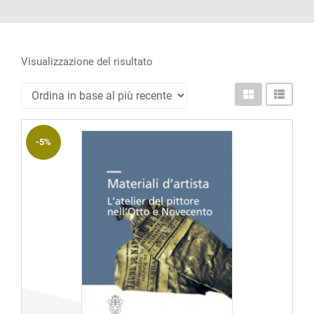
ACCOUNT
Incipit
Archetipi
Visualizzazione del risultato
Senza
titolo
Riviste
-5%
Annali
di
Lettere
Annali
di
Scienze