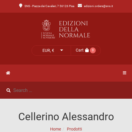
SNS - Piazza dei Cavalieri, 7 56126 Pisa
edizioni.orders@sns.it
Main
Menu
Catalogo
HOME
Tutto
il
CATALOGO
Cart
EUR, €
0
catalogo
NOVITÀ
Catalogo
NEWS
di
Lettere
IL
Catalogo
Cellerino Alessandro
MIO
di
Home
Prodotti
Scienze