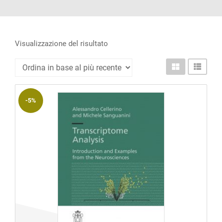
ACCOUNT
Incipit
Archetipi
Visualizzazione del risultato
Senza
titolo
Riviste
-5%
Annali
di
Lettere
Annali
di
Scienze