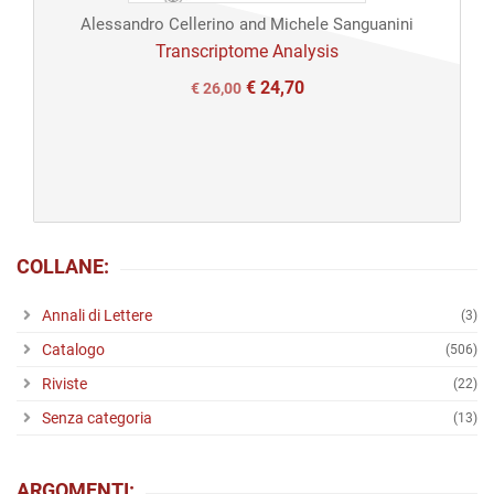
Alessandro Cellerino and Michele Sanguanini
Open
Transcriptome Analysis
access
€
24,70
Il
Il
€
26,00
prezzo
prezzo
originale
attuale
era:
è:
€ 26,00.
€ 26,00.
COLLANE:
Annali di Lettere
(3)
Catalogo
(506)
Riviste
(22)
Senza categoria
(13)
ARGOMENTI: