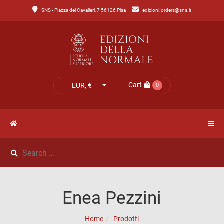
SNS - Piazza dei Cavalieri, 7 56126 Pisa
edizioni.orders@sns.it
Main
Menu
Catalogo
HOME
Tutto
il
CATALOGO
Cart
EUR, €
0
catalogo
NOVITÀ
Catalogo
NEWS
di
Lettere
IL
Catalogo
Enea Pezzini
MIO
di
Home
Prodotti
Scienze