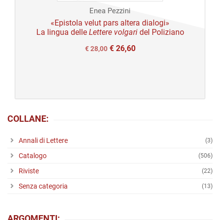
Enea Pezzini
Open
«Epistola velut pars altera dialogi»
La lingua delle
Lettere volgari
del Poliziano
access
€
26,60
Il
Il
€
28,00
prezzo
prezzo
originale
attuale
era:
è:
€ 28,00.
€ 28,00.
COLLANE:
Annali di Lettere
(3)
Catalogo
(506)
Riviste
(22)
Senza categoria
(13)
ARGOMENTI: