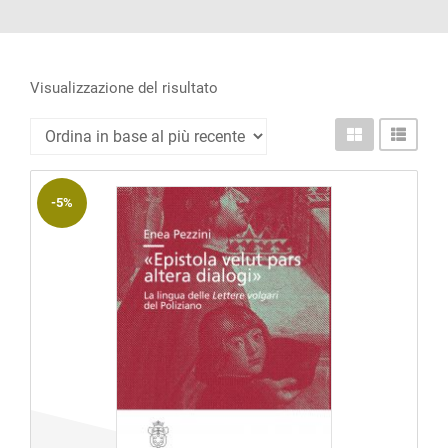
ACCOUNT
Incipit
Archetipi
Visualizzazione del risultato
Senza
titolo
Riviste
-5%
Annali
di
Lettere
Annali
di
Scienze