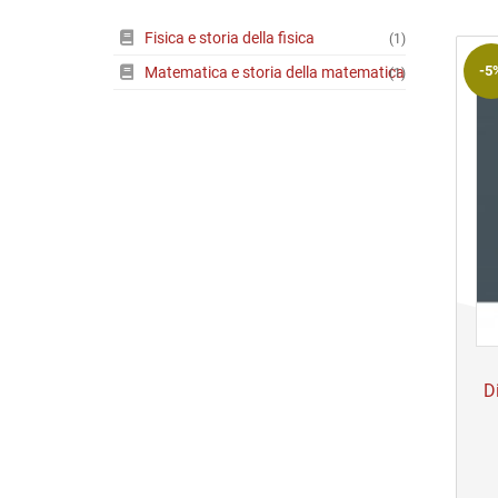
Riviste
Fisica e storia della fisica
(1)
Open access
-5
Matematica e storia della matematica
(1)
D