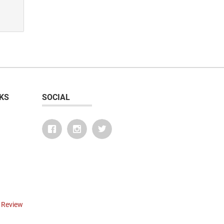
KS
SOCIAL
r Review