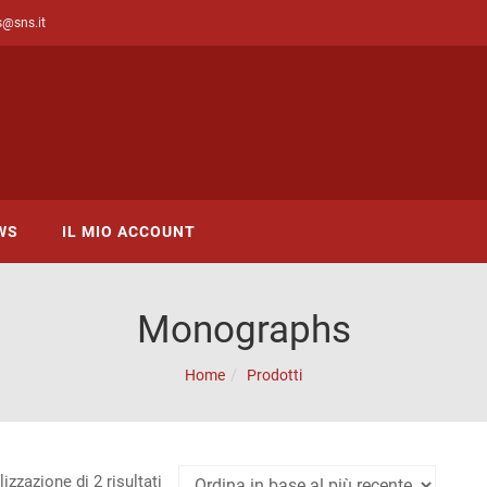
s@sns.it
WS
IL MIO ACCOUNT
Monographs
Home
Prodotti
Ordina
izzazione di 2 risultati