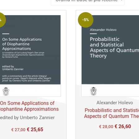
in
base
%
-5%
al
più
recente
Alexander Holevo
On Some Applications of
iophantine Approximations
Probabilistic and Statisti
Aspects of Quantum The
edited by Umberto Zannier
€
26,60
Il
Il
€
28,00
€
25,65
Il
Il
€
27,00
prezzo
prezzo
prezzo
prezzo