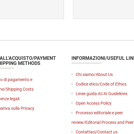
originale
attuale
originale
attuale
era:
è:
era:
è:
€ 28,00.
€ 28,00.
€ 27,00.
€ 27,00.
 ALL’ACQUISTO/PAYMENT
INFORMAZIONI/USEFUL LIN
HIPPING METHODS
Chi siamo/About Us
o di pagamento e
Codice etico/Code of Ethics
ne/Shipping Costs
Linee guida AI/AI Guidelines
enze legali
Open Access Policy
ativa sulla Privacy
Processo editoriale e peer
review/Editorial Process and Pee
Contattaci/Contact us