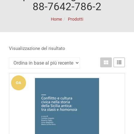
ACCOUNT
88-7642-786-2
Incipit
Home
Prodotti
Archetipi
Senza
titolo
Visualizzazione del risultato
Riviste
Annali
di
Lettere
Annali
di
Scienze