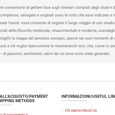
che consentono di gettare luce sugli itinerari compiuti dagli studi e 
 complesse, variegate e originali sono le rotte che esse indicano e 
i Cesare Vasoli: essa consente di seguire il lungo viaggio di uno stu
iali della filosofia medievale, rinascimentale e moderna, scandaglia
agitti la mappa del pensiero europeo, specie nei suoi momenti di c
così a chi voglia ripercorrerne le innumerevoli voci, che, come in una
– di passioni, sentimenti, valori da cui esse sono state generate.
 ALL’ACQUISTO/PAYMENT
INFORMAZIONI/USEFUL LIN
HIPPING METHODS
Chi siamo/About Us
o di pagamento e