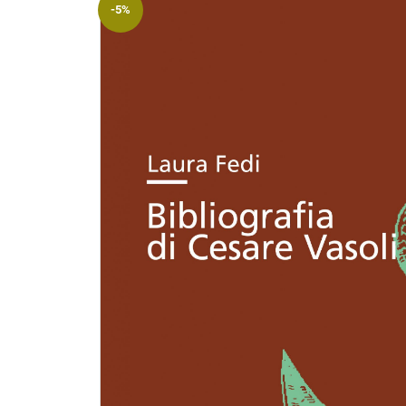
-5%
Riviste
Open access