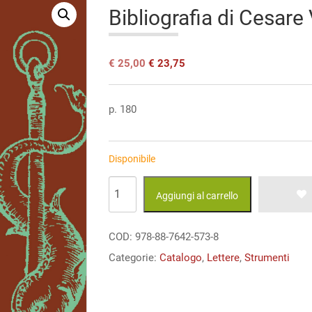
Bibliografia di Cesare 
Il
Il
€
25,00
€
23,75
prezzo
prezzo
originale
attuale
era:
è:
p. 180
€ 25,00.
€ 25,00.
Disponibile
Bibliografia
Aggiungi al carrello
di
Cesare
COD:
978-88-7642-573-8
Vasoli
Categorie:
Catalogo
,
Lettere
,
Strumenti
quantità