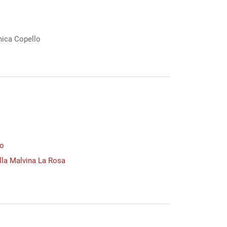
nica Copello
po
lla Malvina La Rosa