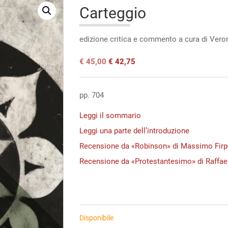
Carteggio
edizione critica e commento a cura di Vero
Il
Il
€
45,00
€
42,75
prezzo
prezzo
originale
attuale
era:
è:
pp. 704
€ 45,00.
€ 45,00.
Leggi il sommario
Leggi una parte dell’introduzione
Recensione da «Robinson» di Massimo Fir
Recensione da «Protestantesimo» di Raffae
Disponibile