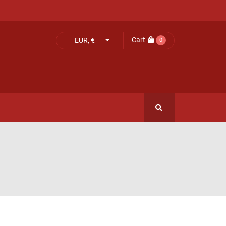
Cart
EUR, €
0