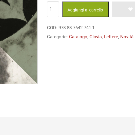
Carteggio
Aggiungi al carrello
quantità
COD:
978-88-7642-741-1
Categorie:
Catalogo
,
Clavis
,
Lettere
,
Novità