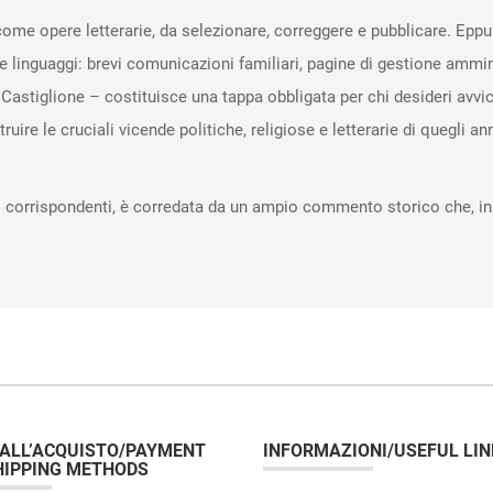
come opere letterarie, da selezionare, correggere e pubblicare. Eppu
 e linguaggi: brevi comunicazioni familiari, pagine di gestione amminis
e Castiglione – costituisce una tappa obbligata per chi desideri avvic
uire le cruciali vicende politiche, religiose e letterarie di quegli anni
ei corrispondenti, è corredata da un ampio commento storico che, i
 ALL’ACQUISTO/PAYMENT
INFORMAZIONI/USEFUL LIN
HIPPING METHODS