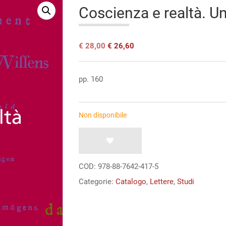
Coscienza e realtà. U
Il
Il
€
28,00
€
26,60
prezzo
prezzo
originale
attuale
era:
è:
pp. 160
€ 28,00.
€ 28,00.
Non disponibile
COD:
978-88-7642-417-5
Categorie:
Catalogo
,
Lettere
,
Studi