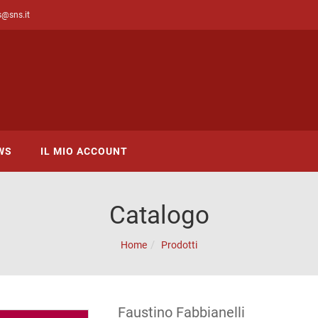
s@sns.it
WS
IL MIO ACCOUNT
Catalogo
Home
Prodotti
Faustino Fabbianelli