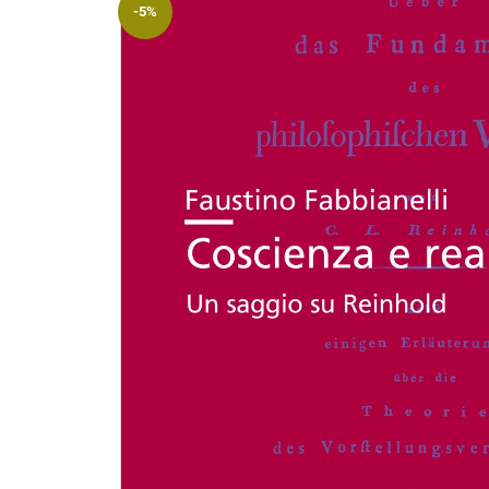
-5%
Riviste
Open access