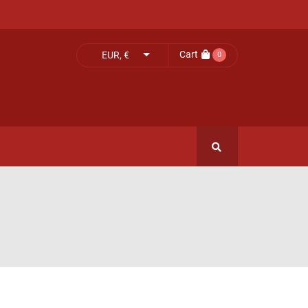
Cart
EUR, €
0