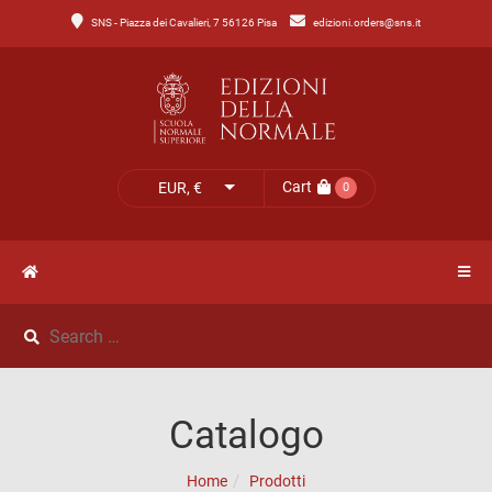
SNS - Piazza dei Cavalieri, 7 56126 Pisa
edizioni.orders@sns.it
Main
Menu
Catalogo
HOME
Tutto
il
CATALOGO
Cart
EUR, €
0
catalogo
NOVITÀ
Catalogo
NEWS
di
Lettere
IL
Catalogo
Catalogo
MIO
di
Home
Prodotti
Scienze