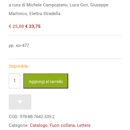
a cura di Michele Campopiano, Luca Gori, Giuseppe
Martinico, Elettra Stradella
Il
Il
€
25,00
€
23,75
prezzo
prezzo
originale
attuale
era:
è:
pp. xiv-477
€ 25,00.
€ 25,00.
Disponibile
Dialoghi
Aggiungi al carrello
con
il
Presidente.
Allievi
COD:
978-88-7642-335-2
ed
Categorie:
Catalogo
,
Fuori collana
,
Lettere
ex-