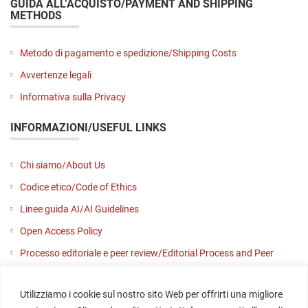
GUIDA ALL’ACQUISTO/PAYMENT AND SHIPPING
METHODS
Metodo di pagamento e spedizione/Shipping Costs
Avvertenze legali
Informativa sulla Privacy
INFORMAZIONI/USEFUL LINKS
Chi siamo/About Us
Codice etico/Code of Ethics
Linee guida AI/AI Guidelines
Open Access Policy
Processo editoriale e peer review/Editorial Process and Peer
Review
Utilizziamo i cookie sul nostro sito Web per offrirti una migliore
Contattaci/Contact us