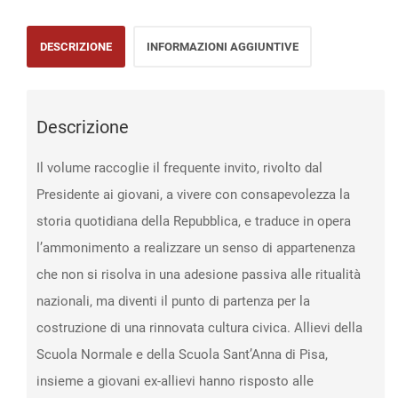
allievi
DESCRIZIONE
INFORMAZIONI AGGIUNTIVE
delle
Scuole
d’eccellenza
Descrizione
pisane
a
Il volume raccoglie il frequente invito, rivolto dal
colloquio
Presidente ai giovani, a vivere con consapevolezza la
con
storia quotidiana della Repubblica, e traduce in opera
Carlo
l’ammonimento a realizzare un senso di appartenenza
Azeglio
che non si risolva in una adesione passiva alle ritualità
Ciampi
nazionali, ma diventi il punto di partenza per la
quantità
costruzione di una rinnovata cultura civica. Allievi della
Scuola Normale e della Scuola Sant’Anna di Pisa,
insieme a giovani ex-allievi hanno risposto alle