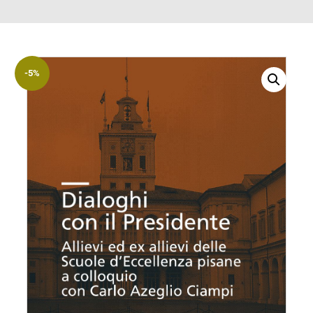
ACCOUNT
Incipit
Archetipi
-5%
Senza
titolo
Riviste
Annali
di
Lettere
Annali
di
Scienze