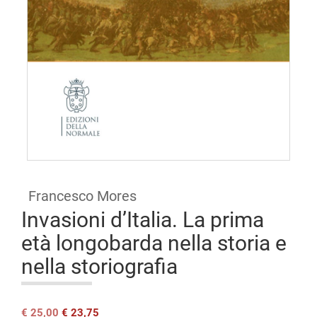
Open
access
Francesco Mores
Invasioni d’Italia. La prima
età longobarda nella storia e
nella storiografia
Il
Il
€
25,00
€
23,75