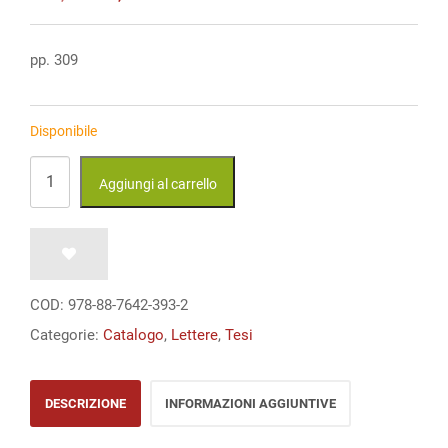
prezzo
prezzo
originale
attuale
era:
è:
pp. 309
€ 25,00.
€ 25,00.
Disponibile
Invasioni
Aggiungi al carrello
d’Italia.
La
prima
età
COD:
978-88-7642-393-2
longobarda
Categorie:
Catalogo
,
Lettere
,
Tesi
nella
storia
DESCRIZIONE
INFORMAZIONI AGGIUNTIVE
e
nella