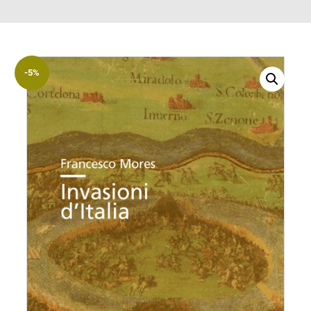
ACCOUNT
Incipit
Archetipi
-5%
Senza
titolo
Riviste
Annali
di
Lettere
Annali
di
Scienze