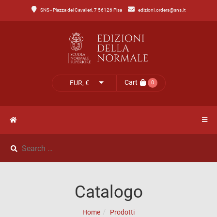
SNS - Piazza dei Cavalieri, 7 56126 Pisa
edizioni.orders@sns.it
Main
Menu
Catalogo
HOME
Tutto
il
CATALOGO
Cart
EUR, €
0
catalogo
NOVITÀ
Catalogo
NEWS
di
Lettere
IL
Catalogo
Catalogo
MIO
di
Home
Prodotti
Scienze