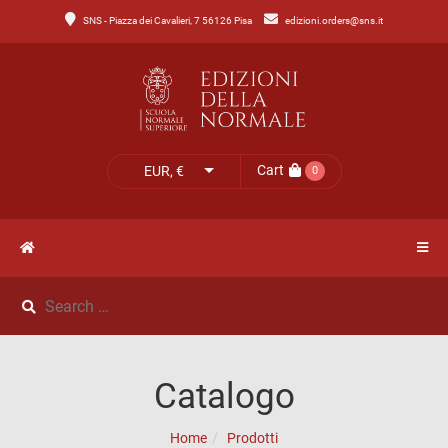
SNS - Piazza dei Cavalieri, 7 56126 Pisa
edizioni.orders@sns.it
Main
Menu
Catalogo
HOME
Tutto
il
CATALOGO
Cart
EUR, €
0
catalogo
NOVITÀ
Catalogo
NEWS
di
Lettere
IL
Catalogo
Catalogo
MIO
di
Home
Prodotti
Scienze