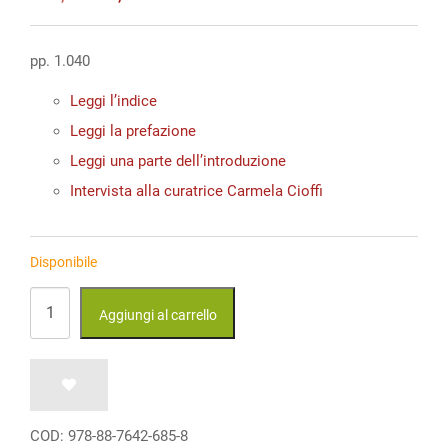
prezzo
prezzo
originale
attuale
era:
è:
pp. 1.040
€ 70,00.
€ 70,00.
Leggi l’indice
Leggi la prefazione
Leggi una parte dell’introduzione
Intervista alla curatrice Carmela Cioffi
Disponibile
L’Andria
Aggiungi al carrello
di
Terenzio.
Commento
filologico-
COD:
978-88-7642-685-8