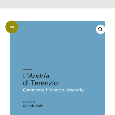
ACCOUNT
Incipit
Archetipi
-5%
Senza
titolo
Riviste
Annali
di
Lettere
Annali
di
Scienze