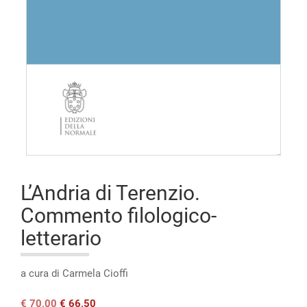
Open
access
L’Andria di Terenzio.
Commento filologico-
letterario
a cura di Carmela Cioffi
Il
Il
€
70,00
€
66,50