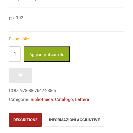
prezzo
prezzo
originale
attuale
era:
è:
pp. 192
€ 16,00.
€ 16,00.
Disponibile
L’autore
Aggiungi al carrello
nascosto.
Un’interpretazione
del
«Satyricon»
COD:
978-88-7642-238-6
quantità
Categorie:
Bibliotheca
,
Catalogo
,
Lettere
DESCRIZIONE
INFORMAZIONI AGGIUNTIVE