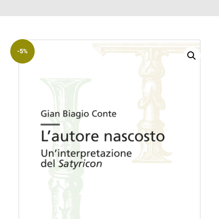
ACCOUNT
Incipit
Archetipi
-5%
Senza
titolo
Riviste
Annali
di
Lettere
Annali
di
Scienze