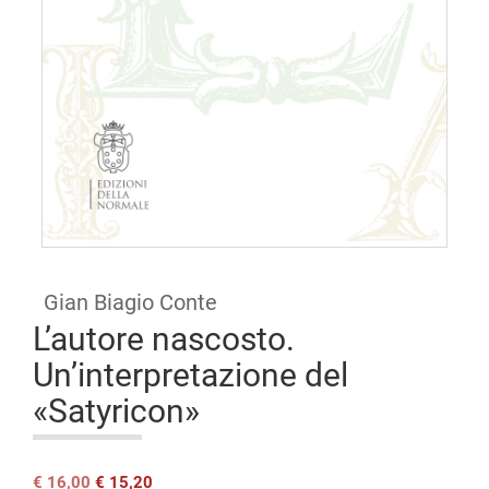
Open
access
Gian Biagio Conte
L’autore nascosto.
Un’interpretazione del
«Satyricon»
Il
Il
€
16,00
€
15,20