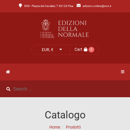
SNS - Piazza dei Cavalieri, 7 56126 Pisa
edizioni.orders@sns.it
Main
Menu
Catalogo
HOME
Tutto
il
CATALOGO
Cart
EUR, €
0
catalogo
NOVITÀ
Catalogo
NEWS
di
Lettere
IL
Catalogo
Catalogo
MIO
di
Home
Prodotti
Scienze