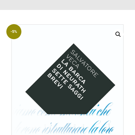
ACCOUNT
Incipit
Archetipi
-5%
Senza
titolo
Riviste
Annali
di
Lettere
Annali
di
Scienze