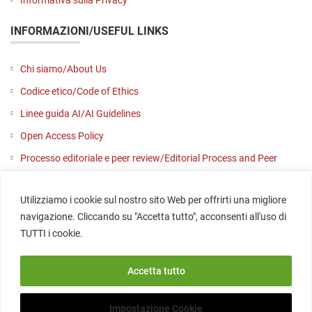
Informativa sulla Privacy
INFORMAZIONI/USEFUL LINKS
Chi siamo/About Us
Codice etico/Code of Ethics
Linee guida AI/AI Guidelines
Open Access Policy
Processo editoriale e peer review/Editorial Process and Peer
Review
Utilizziamo i cookie sul nostro sito Web per offrirti una migliore
Contattaci/Contact us
navigazione. Cliccando su "Accetta tutto", acconsenti all'uso di
SOCIAL
TUTTI i cookie.
Accetta tutto
Impostazione Cookie