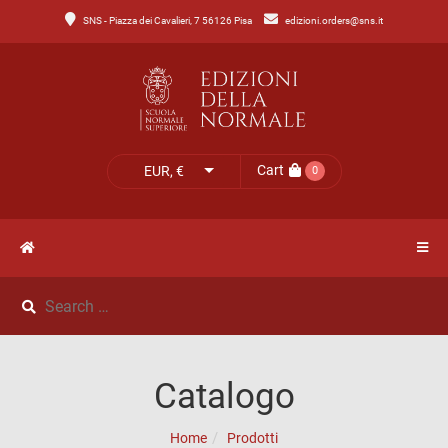
SNS - Piazza dei Cavalieri, 7 56126 Pisa
edizioni.orders@sns.it
Main
Menu
Catalogo
HOME
Tutto
il
CATALOGO
Cart
EUR, €
0
catalogo
NOVITÀ
Catalogo
NEWS
di
Lettere
IL
Catalogo
Catalogo
MIO
di
Home
Prodotti
Scienze