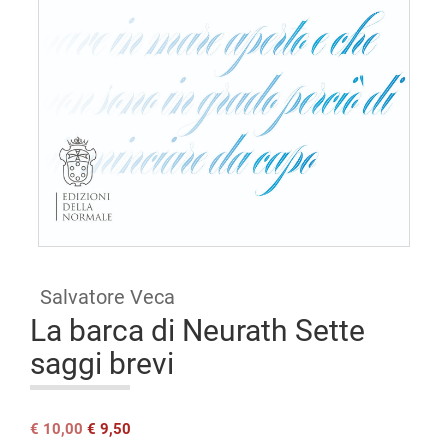
Open
access
Salvatore Veca
La barca di Neurath Sette
saggi brevi
Il
Il
€
10,00
€
9,50
prezzo
prezzo