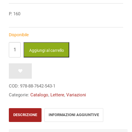
originale
attuale
era:
è:
P. 160
€ 10,00.
€ 10,00.
Disponibile
La
Aggiungi al carrello
barca
di
Neurath
Sette
COD:
978-88-7642-543-1
saggi
Categorie:
Catalogo
,
Lettere
,
Variazioni
brevi
quantità
DESCRIZIONE
INFORMAZIONI AGGIUNTIVE