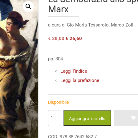
Marx
a cura di Gio Maria Tessarolo, Marco Zolli
Il
Il
€
28,00
€
26,60
prezzo
prezzo
originale
attuale
era:
è:
pp. 304
€ 28,00.
€ 28,00.
Leggi l’indice
Leggi la prefazione
Disponibile
La
Aggiungi al carrello
democrazia
allo
COD:
978-88-7642-682-7