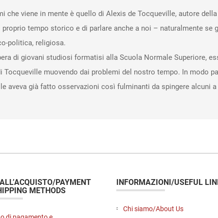
i che viene in mente è quello di Alexis de Tocqueville, autore del
e il proprio tempo storico e di parlare anche a noi – naturalmente se
o-politica, religiosa.
pera di giovani studiosi formatisi alla Scuola Normale Superiore, e
i Tocqueville muovendo dai problemi del nostro tempo. In modo parti
le aveva già fatto osservazioni così fulminanti da spingere alcuni a 
 ALL’ACQUISTO/PAYMENT
INFORMAZIONI/USEFUL LIN
HIPPING METHODS
Chi siamo/About Us
o di pagamento e