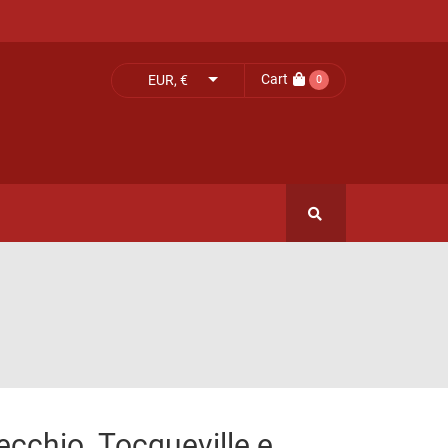
Cart
EUR, €
0
ecchio. Tocqueville e