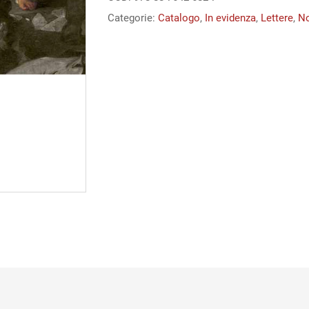
specchio.
Categorie:
Catalogo
,
In evidenza
,
Lettere
,
No
Tocqueville
e
Marx
quantità