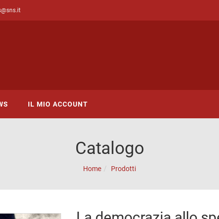
s@sns.it
WS
IL MIO ACCOUNT
Catalogo
Home
Prodotti
La democrazia allo sp