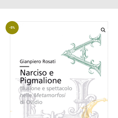
ACCOUNT
Incipit
Archetipi
-5%
Senza
titolo
Riviste
Annali
di
Lettere
Annali
di
Scienze