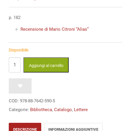
prezzo
prezzo
originale
attuale
era:
è:
p. 182
€ 25,00.
€ 25,00.
Recensione di Mario Citroni “Alias”
Disponibile
Narciso
Aggiungi al carrello
e
Pigmalione.
Illusione
e
COD:
978-88-7642-590-5
spettacolo
Categorie:
Bibliotheca
,
Catalogo
,
Lettere
nelle
Metamorfosi
DESCRIZIONE
INFORMAZIONI AGGIUNTIVE