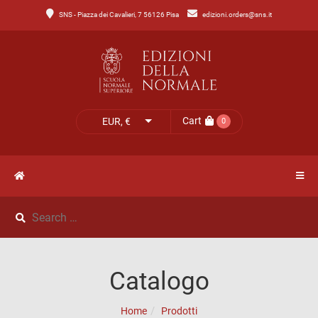
SNS - Piazza dei Cavalieri, 7 56126 Pisa
edizioni.orders@sns.it
Main
Menu
Catalogo
HOME
Tutto
il
CATALOGO
Cart
EUR, €
0
catalogo
NOVITÀ
Catalogo
NEWS
di
Lettere
IL
Catalogo
Catalogo
MIO
di
Home
Prodotti
Scienze