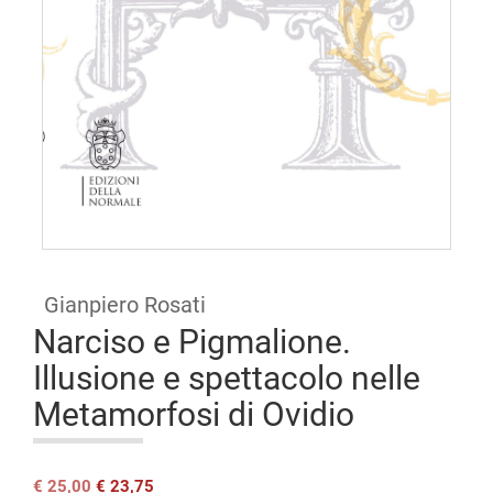
Open
access
Gianpiero Rosati
Narciso e Pigmalione.
Illusione e spettacolo nelle
Metamorfosi di Ovidio
Il
Il
€
25,00
€
23,75