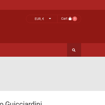
Cart
EUR, €
0
 Guicciardini