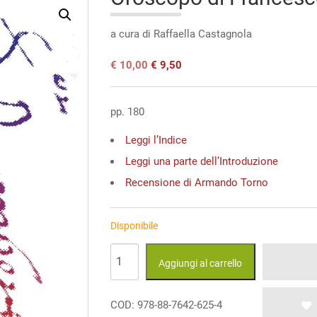
a cura di Raffaella Castagnola
Il
Il
€
10,00
€
9,50
prezzo
prezzo
originale
attuale
era:
è:
pp. 180
€ 10,00.
€ 10,00.
Leggi l’Indice
Leggi una parte dell’Introduzione
Recensione di Armando Torno
Disponibile
Oroscopo
Aggiungi al carrello
di
Francesco
COD:
978-88-7642-625-4
Guicciardini