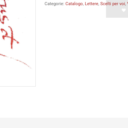
Categorie:
Catalogo
,
Lettere
,
Scelti per voi
,
quantità