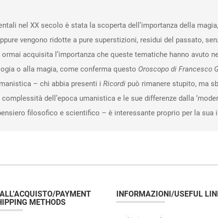
ntali nel XX secolo è stata la scoperta dell’importanza della magia, 
pure vengono ridotte a pure superstizioni, residui del passato, senza
è ormai acquisita l’importanza che queste tematiche hanno avuto ne
trologia o alla magia, come conferma questo
Oroscopo di Francesco G
umanistica – chi abbia presenti i
Ricordi
può rimanere stupito, ma sba
complessità dell’epoca umanistica e le sue differenze dalla ‘moder
 pensiero filosofico e scientifico – è interessante proprio per la sua 
 ALL’ACQUISTO/PAYMENT
INFORMAZIONI/USEFUL LIN
HIPPING METHODS