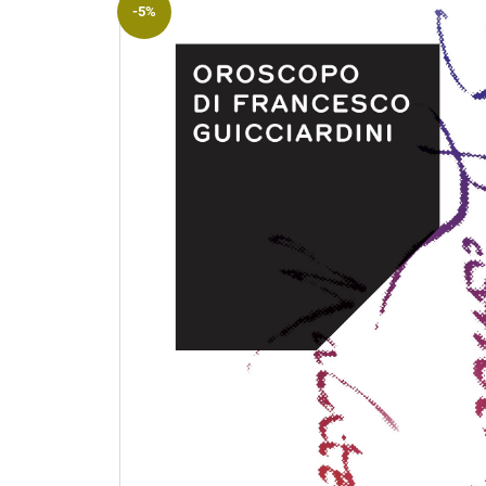
-5%
Riviste
Open access