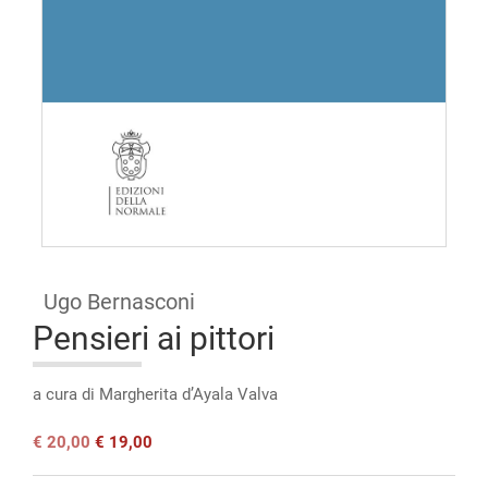
Open
access
Ugo Bernasconi
Pensieri ai pittori
a cura di Margherita d’Ayala Valva
Il
Il
€
20,00
€
19,00
prezzo
prezzo
originale
attuale