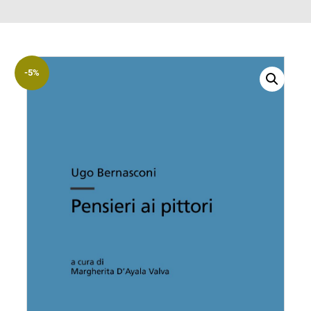
ACCOUNT
Incipit
Archetipi
-5%
Senza
titolo
Riviste
Annali
di
Lettere
Annali
di
Scienze