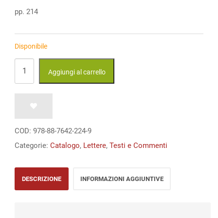
era:
è:
pp. 214
€ 20,00.
€ 20,00.
Disponibile
Pensieri
Aggiungi al carrello
ai
pittori
quantità
COD:
978-88-7642-224-9
Categorie:
Catalogo
,
Lettere
,
Testi e Commenti
DESCRIZIONE
INFORMAZIONI AGGIUNTIVE