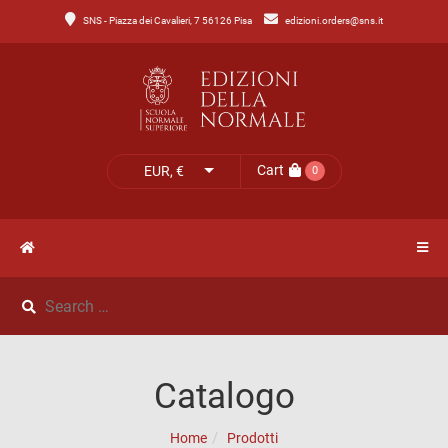
SNS - Piazza dei Cavalieri, 7 56126 Pisa
edizioni.orders@sns.it
Main
Menu
Catalogo
HOME
Tutto
il
CATALOGO
Cart
EUR, €
0
catalogo
NOVITÀ
Catalogo
NEWS
di
Lettere
IL
Catalogo
Catalogo
MIO
di
Home
Prodotti
Scienze