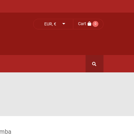
Cart
EUR, €
0
omba