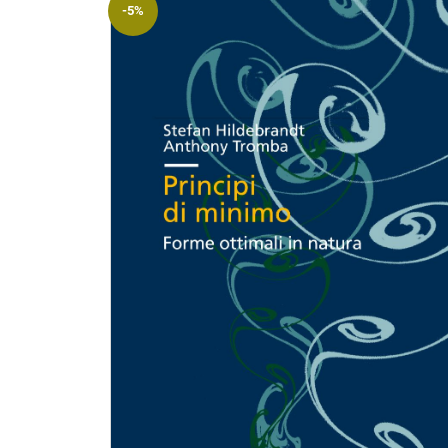
-5%
Riviste
Open access