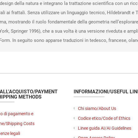
sign della natura e integrano la trattazione scientifica con un ricco
rali ai frattali. Senza utilizzare un linguaggio tecnico, Hildebrandt 
rima, mostrando il ruolo fondamentale della geometria nell’esplorare
rk, Springer 1996), che a sua volta è una versione riveduta e ampli
Form. In seguito sono apparse traduzioni in tedesco, francese, ola
 ALL’ACQUISTO/PAYMENT
INFORMAZIONI/USEFUL LIN
HIPPING METHODS
Chi siamo/About Us
o di pagamento e
Codice etico/Code of Ethics
ne/Shipping Costs
Linee guida AI/AI Guidelines
enze legali