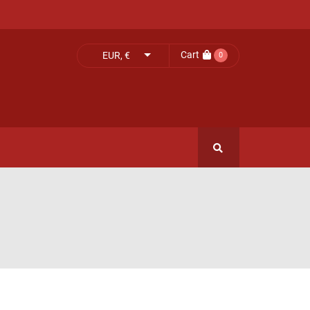
Cart
EUR, €
0