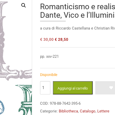
Romanticismo e realis
Dante, Vico e l’Illumi
a cura di Riccardo Castellana e Christian Riv
Il
Il
€
30,00
€
28,50
prezzo
prezzo
originale
attuale
era:
è:
pp. xxv-221
€ 30,00.
€ 30,00.
Disponibile
Romanticismo
Aggiungi al carrello
e
realismo
COD:
978-88-7642-395-6
e
Categorie:
Bibliotheca
,
Catalogo
,
Lettere