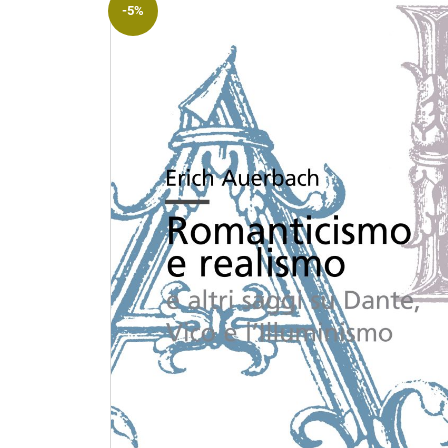
-5%
Riviste
Open access