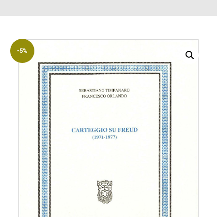
ACCOUNT
Incipit
Archetipi
-5%
Senza
titolo
Riviste
Annali
di
Lettere
Annali
di
Scienze