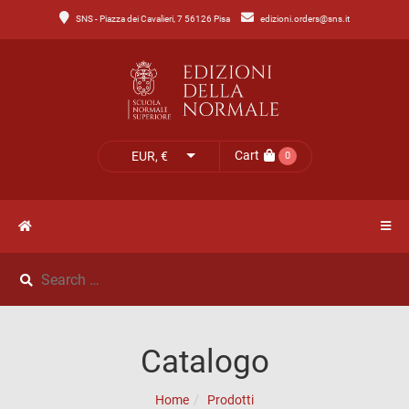
SNS - Piazza dei Cavalieri, 7 56126 Pisa
edizioni.orders@sns.it
Main
Menu
Catalogo
HOME
Tutto
il
CATALOGO
Cart
EUR, €
0
catalogo
NOVITÀ
Catalogo
NEWS
di
Lettere
IL
Catalogo
Catalogo
MIO
di
Home
Prodotti
Scienze