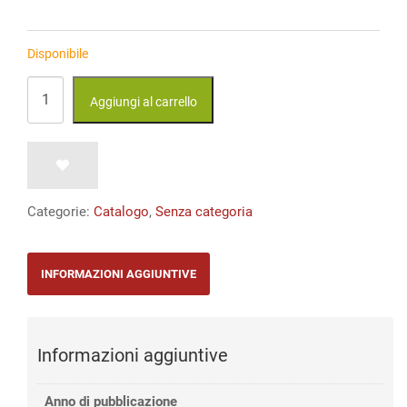
Disponibile
S.
Aggiungi al carrello
Timpanaro-
F.
Orlando,
Carteggio
Categorie:
Catalogo
,
Senza categoria
su
Freud
INFORMAZIONI AGGIUNTIVE
(1971-
1977)
quantità
Informazioni aggiuntive
Anno di pubblicazione