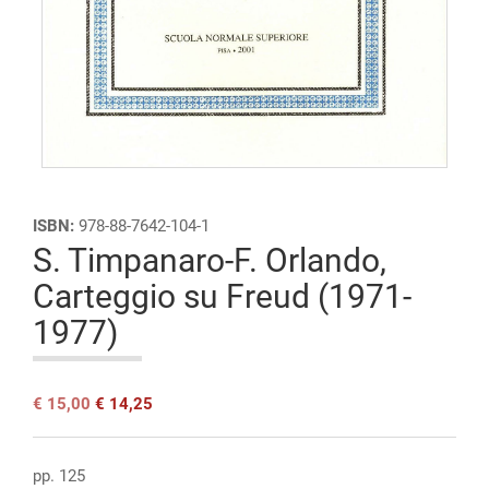
Open
access
ISBN:
978-88-7642-104-1
S. Timpanaro-F. Orlando,
Carteggio su Freud (1971-
1977)
Il
Il
€
15,00
€
14,25
prezzo
prezzo
originale
attuale
era:
è:
pp. 125
€ 15,00.
€ 15,00.