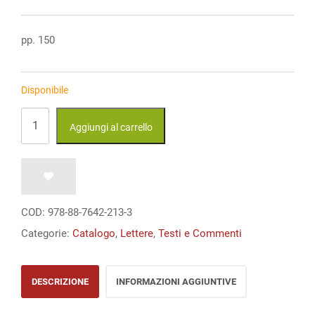
prezzo
prezzo
originale
attuale
era:
è:
pp. 150
€ 25,00.
€ 25,00.
Disponibile
Sul
Aggiungi al carrello
fondamento
dell’induzione
e
altri
COD:
978-88-7642-213-3
scritti
Categorie:
Catalogo
,
Lettere
,
Testi e Commenti
quantità
DESCRIZIONE
INFORMAZIONI AGGIUNTIVE