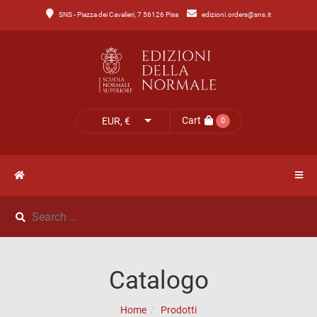
SNS - Piazza dei Cavalieri, 7 56126 Pisa
edizioni.orders@sns.it
Main
Menu
Catalogo
HOME
Tutto
il
CATALOGO
Cart
EUR, €
0
catalogo
NOVITÀ
Catalogo
NEWS
di
Lettere
IL
Catalogo
Catalogo
MIO
di
Home
Prodotti
Scienze