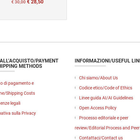
€
28,50
Il
Il
€
30,00
prezzo
prezzo
originale
attuale
era:
è:
€ 30,00.
€ 30,00.
 ALL’ACQUISTO/PAYMENT
INFORMAZIONI/USEFUL LIN
HIPPING METHODS
Chi siamo/About Us
o di pagamento e
Codice etico/Code of Ethics
ne/Shipping Costs
Linee guida AI/AI Guidelines
enze legali
Open Access Policy
ativa sulla Privacy
Processo editoriale e peer
review/Editorial Process and Pee
Contattaci/Contact us