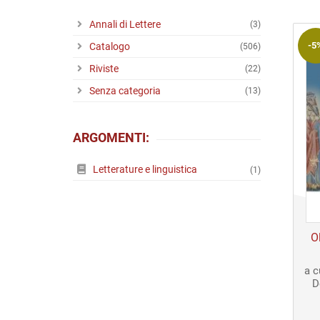
Riviste
Annali di Lettere
(3)
Open access
-5
Catalogo
(506)
Riviste
(22)
Senza categoria
(13)
ARGOMENTI:
Letterature e linguistica
(1)
Ol
a c
D