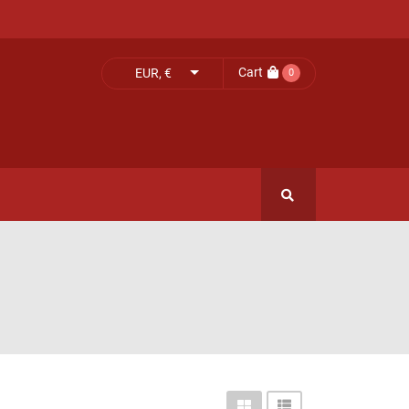
Cart
EUR, €
0