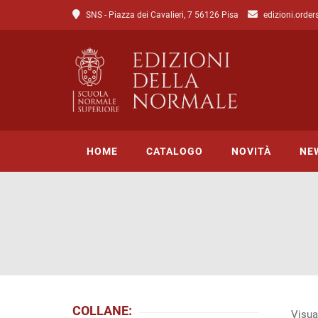
SNS - Piazza dei Cavalieri, 7 56126 Pisa
edizioni.order
HOME
CATALOGO
NOVITÀ
NE
Tutto il catalogo
Catalogo di Lettere
Catalogo di Scienze
Incipit
COLLANE:
Visua