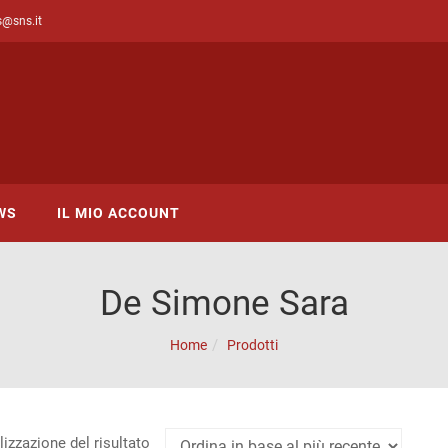
s@sns.it
WS
IL MIO ACCOUNT
De Simone Sara
Home
Prodotti
lizzazione del risultato