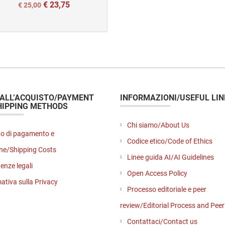
€
23,75
Il
Il
€
25,00
prezzo
prezzo
originale
attuale
era:
è:
€ 25,00.
€ 25,00.
 ALL’ACQUISTO/PAYMENT
INFORMAZIONI/USEFUL LIN
HIPPING METHODS
Chi siamo/About Us
o di pagamento e
Codice etico/Code of Ethics
ne/Shipping Costs
Linee guida AI/AI Guidelines
enze legali
Open Access Policy
ativa sulla Privacy
Processo editoriale e peer
review/Editorial Process and Pee
Contattaci/Contact us