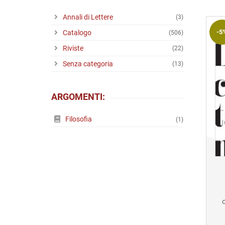
Riviste
Annali di Lettere
(3)
Open access
-5
Catalogo
(506)
Riviste
(22)
Senza categoria
(13)
ARGOMENTI:
Filosofia
(1)