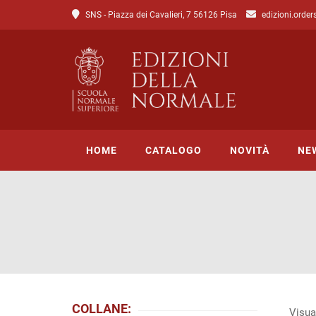
SNS - Piazza dei Cavalieri, 7 56126 Pisa
edizioni.order
HOME
CATALOGO
NOVITÀ
NE
Tutto il catalogo
Catalogo di Lettere
Catalogo di Scienze
Incipit
COLLANE:
Visua