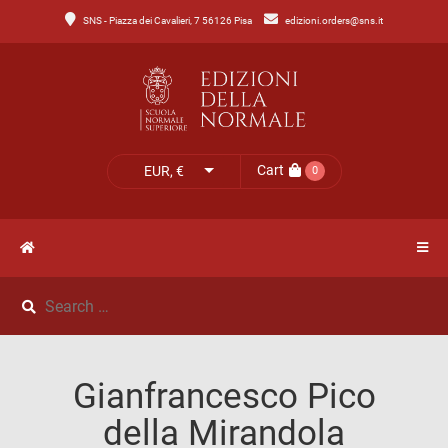
SNS - Piazza dei Cavalieri, 7 56126 Pisa
edizioni.orders@sns.it
Main
Menu
Catalogo
HOME
Tutto
il
CATALOGO
Cart
EUR, €
0
catalogo
NOVITÀ
Catalogo
NEWS
di
Lettere
IL
Catalogo
Gianfrancesco Pico
MIO
di
della Mirandola
Scienze