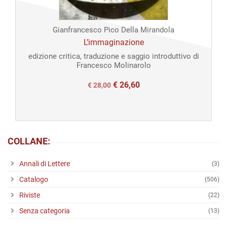
Open
Gianfrancesco Pico Della Mirandola
access
L’immaginazione
edizione critica, traduzione e saggio introduttivo di
Francesco Molinarolo
€
26,60
Il
Il
€
28,00
prezzo
prezzo
originale
attuale
era:
è:
COLLANE:
€ 28,00.
€ 28,00.
Annali di Lettere
(3)
Catalogo
(506)
Riviste
(22)
Senza categoria
(13)