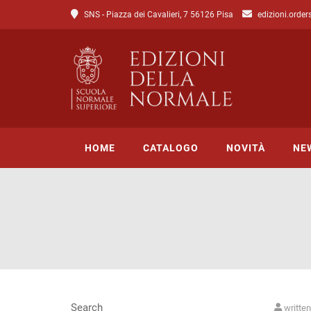
SNS - Piazza dei Cavalieri, 7 56126 Pisa
edizioni.order
HOME
CATALOGO
NOVITÀ
NE
Tutto il catalogo
Catalogo di Lettere
Catalogo di Scienze
Incipit
Search
writte