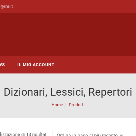
s@sns.it
WS
IL MIO ACCOUNT
Dizionari, Lessici, Repertori
Home
Prodotti
Ordina
izzazione di 13 risultati