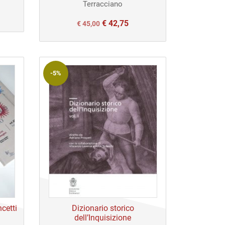
Terracciano
€
42,75
Il
Il
€
45,00
prezzo
prezzo
originale
attuale
era:
è:
-5%
€ 45,00.
€ 45,00.
cetti
Dizionario storico
dell’Inquisizione