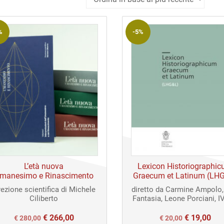
in
base
%
-5%
al
più
recente
L’età nuova
Lexicon Historiographi
manesimo e Rinascimento
Graecum et Latinum (LH
rezione scientifica di Michele
diretto da Carmine Ampolo
Ciliberto
Fantasia, Leone Porciani, IV
€
266,00
€
19,00
Il
Il
Il
Il
€
280,00
€
20,00