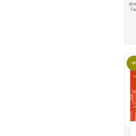
dir
Fan
-5