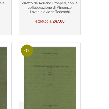
ele
diretto da Adriano Prosperi, con la
collaborazione di Vincenzo
Lavenia e John Tedeschi
€
247,00
Il
Il
€
260,00
prezzo
prezzo
originale
attuale
era:
è:
€ 260,00.
€ 260,00.
-5%