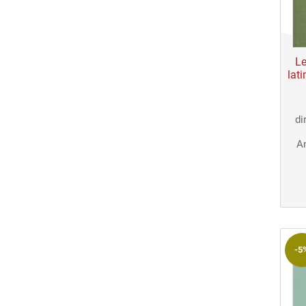
Le
lati
di
A
-5