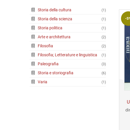
Riviste
Storia della cultura
(1)
Open access
-5
Storia della scienza
(1)
Storia politica
(1)
Arte e architettura
(2)
Filosofia
(2)
Filosofia; Letterature e linguistica
(1)
Paleografia
(3)
Storia e storiografia
(6)
Varia
(1)
U
di