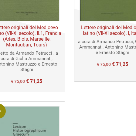
ttere originali del Medioevo
Lettere originali del Medi
no (VII-XI secolo), II.1, Francia
latino (VII-XI secolo), I, It
(Arles, Blois, Marseille,
a cura di Armando Petrucci, 
Montauban, Tours)
Ammannati, Antonino Mast
e Ernesto Stagni
retto da Armando Petrucci , a
cura di Giulia Ammannati,
ntonino Mastruzzo e Ernesto
€
71,25
Il
Il
€
75,00
Stagni
prezzo
prezzo
€
71,25
Il
Il
€
75,00
originale
attuale
prezzo
prezzo
era:
è:
originale
attuale
€ 75,00.
€ 75,00.
era:
è:
%
€ 75,00.
€ 75,00.