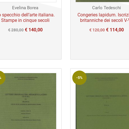
Evelina Borea
Carlo Tedeschi
 specchio dell’arte italiana.
Congeries lapidum. Iscriz
Stampe in cinque secoli
britanniche dei secoli V-
Il
Il
€
140,00
€
114,00
Il
Il
€
280,00
€
120,00
prezzo
prezzo
prezzo
prezzo
originale
attuale
originale
attuale
era:
è:
era:
è:
€ 280,00.
€ 140,00.
€ 120,00.
€ 120,00.
%
-5%