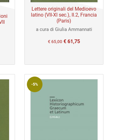
Lettere originali del Medioevo
latino (VII-XI sec.), II.2, Francia
ioni
(Paris)
VII
a cura di Giulia Ammannati
€
61,75
Il
Il
€
65,00
prezzo
prezzo
originale
attuale
era:
è:
€ 65,00.
€ 65,00.
-5%