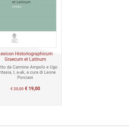
Lexicon Historiographicum
Graecum et Latinum
etto da Carmine Ampolo e Ugo
ntasia, I, a-ak, a cura di Leone
Porciani
€
19,00
Il
Il
€
20,00
prezzo
prezzo
originale
attuale
era:
è:
€ 20,00.
€ 20,00.