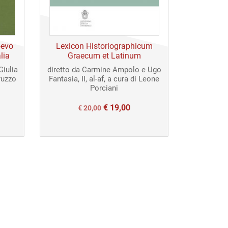
oevo
Lexicon Historiographicum
alia
Graecum et Latinum
Giulia
diretto da Carmine Ampolo e Ugo
ruzzo
Fantasia, II, al-af, a cura di Leone
Porciani
€
19,00
Il
Il
€
20,00
prezzo
prezzo
originale
attuale
era:
è:
€ 20,00.
€ 20,00.