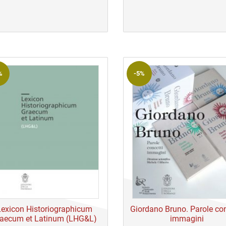
prezzo
prezzo
prezzo
prezzo
originale
attuale
originale
attuale
era:
è:
era:
è:
€ 280,00.
€ 280,00.
€ 20,00.
€ 20,00.
%
-5%
Lexicon Historiographicum
Giordano Bruno. Parole con
aecum et Latinum (LHG&L)
immagini