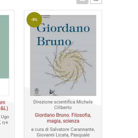
-5%
Direzione scientifica Michele
cum
Ciliberto
G&L)
Giordano Bruno. Filosofia,
, Ugo
magia, scienza
, η-κ
a cura di Salvatore Carannante,
Giovanni Licata, Pasquale