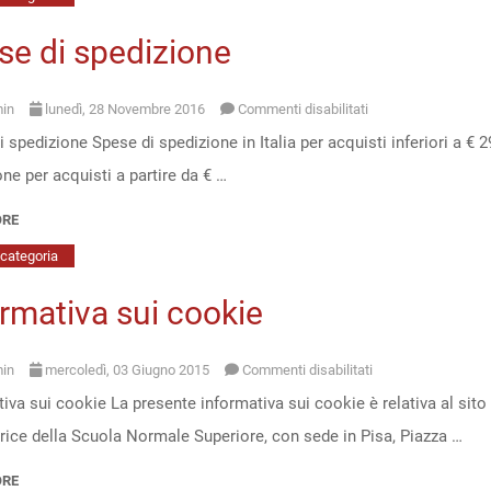
se di spedizione
su
in
lunedì, 28 Novembre 2016
Commenti disabilitati
 spedizione Spese di spedizione in Italia per acquisti inferiori a €
Spese
ne per acquisti a partire da € …
di
spedizione
ORE
categoria
rmativa sui cookie
su
in
mercoledì, 03 Giugno 2015
Commenti disabilitati
iva sui cookie La presente informativa sui cookie è relativa al sito 
Informativa
trice della Scuola Normale Superiore, con sede in Pisa, Piazza …
sui
cookie
ORE