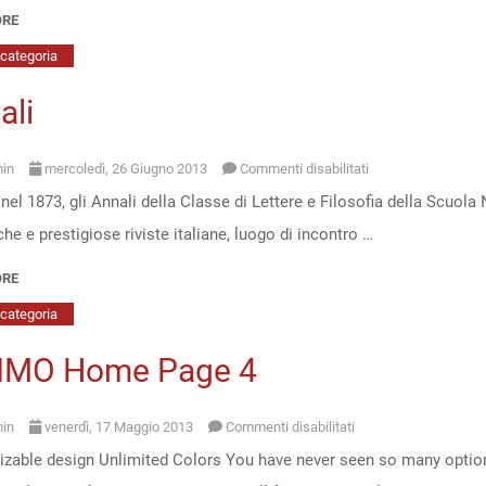
ORE
categoria
ali
su
in
mercoledì, 26 Giugno 2013
Commenti disabilitati
nel 1873, gli Annali della Classe di Lettere e Filosofia della Scuol
Annali
che e prestigiose riviste italiane, luogo di incontro …
ORE
categoria
IMO Home Page 4
su
in
venerdì, 17 Maggio 2013
Commenti disabilitati
zable design Unlimited Colors You have never seen so many option
ULTIMO