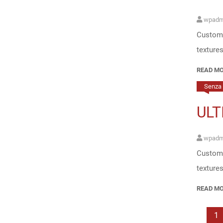
wpadm
Customi
texture
READ M
Senza 
ULT
wpadm
Customi
texture
READ M
1