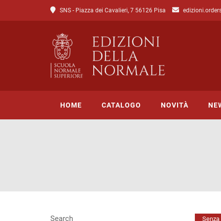
SNS - Piazza dei Cavalieri, 7 56126 Pisa
edizioni.order
HOME
CATALOGO
NOVITÀ
NE
Tutto il catalogo
Catalogo di Lettere
Catalogo di Scienze
Incipit
Search
Senza 