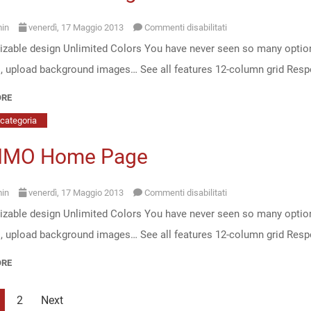
su
in
venerdì, 17 Maggio 2013
Commenti disabilitati
zable design Unlimited Colors You have never seen so many option
ULTIMO
s, upload background images… See all features 12-column grid Res
Home
Page
ORE
2
categoria
IMO Home Page
su
in
venerdì, 17 Maggio 2013
Commenti disabilitati
zable design Unlimited Colors You have never seen so many option
ULTIMO
s, upload background images… See all features 12-column grid Res
Home
Page
ORE
2
Next