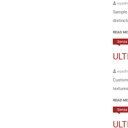
wpadm
Sample 
distinc
READ M
Senza 
ULT
wpadm
Customi
texture
READ M
Senza 
ULT