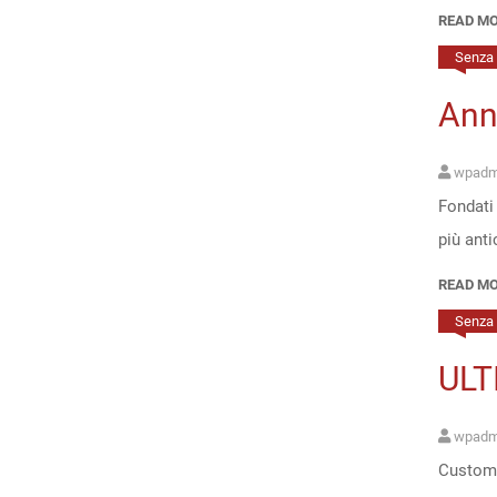
READ M
Senza 
Ann
wpadm
Fondati 
più anti
READ M
Senza 
ULT
wpadm
Customi