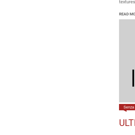
texture
READ M
Senza 
ULT