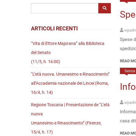
Riviste
Spe
Open access
ARTICOLI RECENTI
wpadm
Spese di
“Vita di Ettore Majorana” alla Biblioteca
spedizio
del Senato
READ M
(11/5, h. 16:00)
Senza 
“L’età nuova. Umanesimo e Rinascimento”
all’Accademia nazionale dei Lincei (Roma,
Info
16/4, h. 14)
wpadm
Regione Toscana | Presentazione de “L’età
Informat
nuova
casa di
Umanesimo e Rinascimento” (Firenze,
15/4, h. 17)
READ M