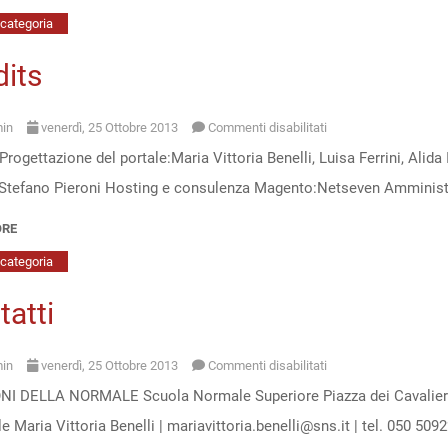
categoria
dits
su
in
venerdì, 25 Ottobre 2013
Commenti disabilitati
Progettazione del portale:Maria Vittoria Benelli, Luisa Ferrini, Alida
Credits
 Stefano Pieroni Hosting e consulenza Magento:Netseven Amministr
ORE
categoria
atti
su
in
venerdì, 25 Ottobre 2013
Commenti disabilitati
I DELLA NORMALE Scuola Normale Superiore Piazza dei Cavalieri 
Contatti
le Maria Vittoria Benelli | mariavittoria.benelli@sns.it | tel. 050 50