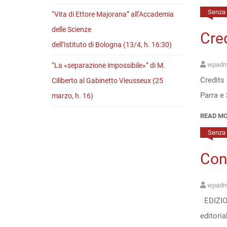
Senza 
“Vita di Ettore Majorana” all’Accademia
delle Scienze
Cre
dell’Istituto di Bologna (13/4, h. 16:30)
wpadm
“La «separazione impossibile»” di M.
Credits 
Ciliberto al Gabinetto Vieusseux (25
Parra e
marzo, h. 16)
READ M
Senza 
Cont
wpadm
EDIZION
editoria