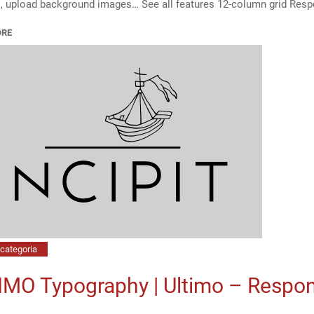
s, upload background images… See all features 12-column grid Res
Home
Page
ORE
4
categoria
IMO Typography | Ultimo – Resp