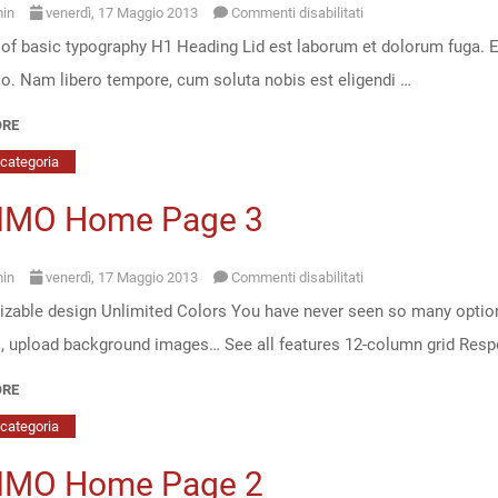
su
in
venerdì, 17 Maggio 2013
Commenti disabilitati
of basic typography H1 Heading Lid est laborum et dolorum fuga. Et
ULTIMO
tio. Nam libero tempore, cum soluta nobis est eligendi …
Typography
|
ORE
Ultimo
categoria
–
IMO Home Page 3
Responsive
Magento
su
in
venerdì, 17 Maggio 2013
Commenti disabilitati
Theme
zable design Unlimited Colors You have never seen so many option
ULTIMO
s, upload background images… See all features 12-column grid Res
Home
Page
ORE
3
categoria
IMO Home Page 2