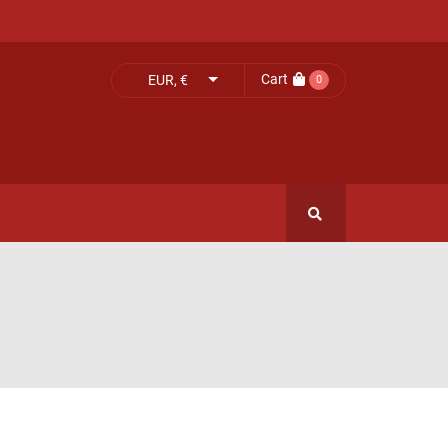
Cart
EUR, €
0