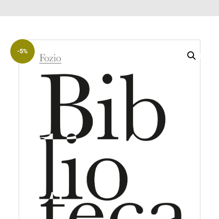
ACCOUNT
Incipit
Archetipi
-5%
Senza
titolo
Riviste
Annali
di
Lettere
Annali
di
Scienze