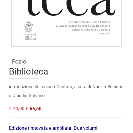
Open
access
Fozio
Biblioteca
introduzione di Luciano Canfora, a cura di Nunzio Bianchi
e Claudio Schiano
Il
Il
€
70,00
€
66,50
prezzo
prezzo
originale
attuale
era:
è:
Edizione rinnovata e ampliata. Due volumi
€ 70,00.
€ 70,00.