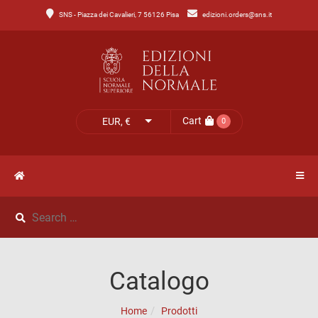
SNS - Piazza dei Cavalieri, 7 56126 Pisa
edizioni.orders@sns.it
Main
Menu
Catalogo
HOME
Tutto
il
CATALOGO
Cart
EUR, €
0
catalogo
NOVITÀ
Catalogo
NEWS
di
Lettere
IL
Catalogo
Catalogo
MIO
di
Home
Prodotti
Scienze