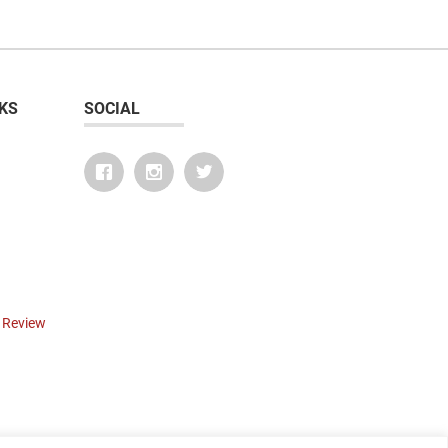
KS
SOCIAL
r Review