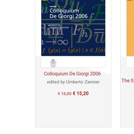
Colloquium De Giorgi 2006
The S
edited by Umberto Zannier
€
15,20
Il
Il
€
16,00
prezzo
prezzo
originale
attuale
era:
è:
€ 16,00.
€ 16,00.