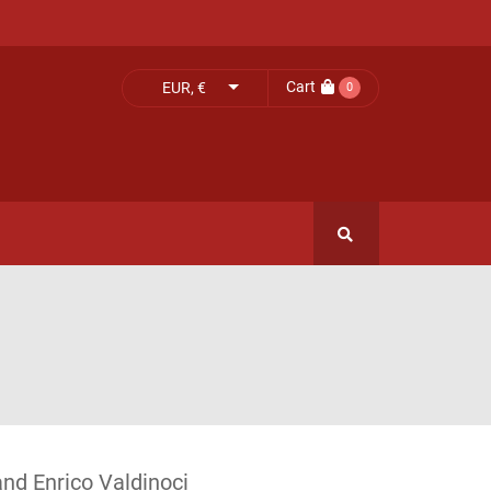
Cart
EUR, €
0
nd Enrico Valdinoci