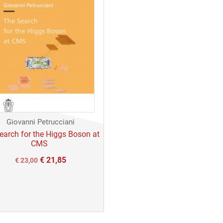
Giovanni Petrucciani
earch for the Higgs Boson at
CMS
€
21,85
Il
Il
€
23,00
prezzo
prezzo
originale
attuale
era:
è:
€ 23,00.
€ 23,00.