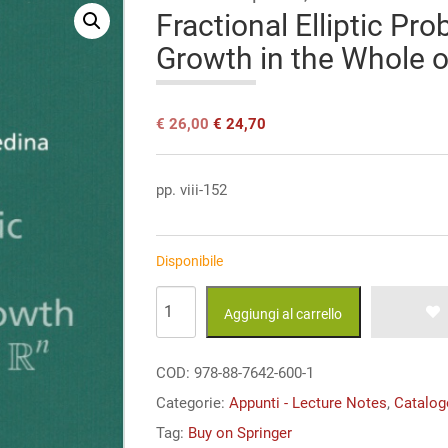
Fractional Elliptic Pro
Growth in the Whole o
Il
Il
€
26,00
€
24,70
prezzo
prezzo
originale
attuale
era:
è:
pp. viii-152
€ 26,00.
€ 26,00.
Disponibile
Fractional
Aggiungi al carrello
Elliptic
Problems
COD:
978-88-7642-600-1
with
Categorie:
Appunti - Lecture Notes
,
Catalog
Critical
Tag:
Buy on Springer