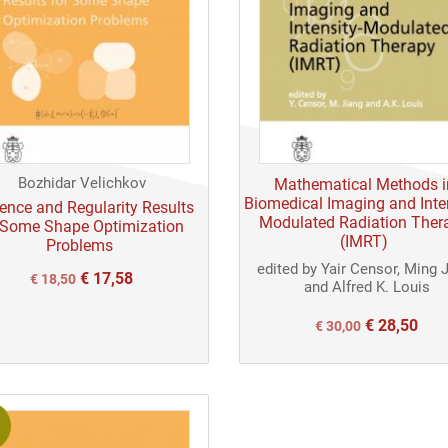
Bozhidar Velichkov
Mathematical Methods i
Biomedical Imaging and Inten
tence and Regularity Results
Modulated Radiation Ther
 Some Shape Optimization
(IMRT)
Problems
edited by Yair Censor, Ming 
€
17,58
Il
Il
€
18,50
and Alfred K. Louis
prezzo
prezzo
€
28,50
Il
Il
€
30,00
originale
attuale
prezzo
prezzo
era:
è:
originale
attuale
€ 18,50.
€ 18,50.
era:
è:
€ 30,00.
€ 30,00.