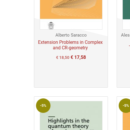
Alberto Saracco
Ales
Extension Problems in Complex
and CR-geometry
€
17,58
Il
Il
€
18,50
prezzo
prezzo
originale
attuale
era:
è:
€ 18,50.
€ 18,50.
-5%
-5%