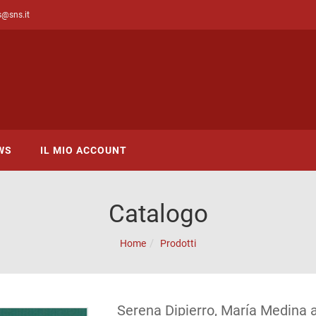
s@sns.it
WS
IL MIO ACCOUNT
Catalogo
Home
Prodotti
Serena Dipierro, María Medina a