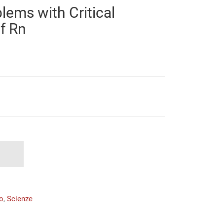
blems with Critical
f Rn
o
,
Scienze