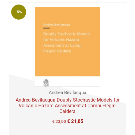
€ 26,00.
€ 26,00.
-5%
Andrea Bevilacqua
Andrea Bevilacqua Doubly Stochastic Models for
Volcanic Hazard Assessment at Campi Flegrei
Caldera
€
21,85
Il
Il
€
23,00
prezzo
prezzo