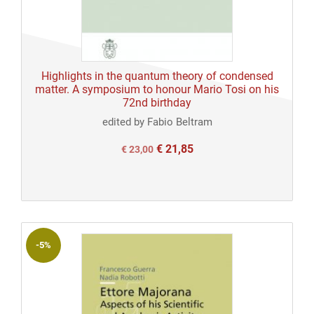
Highlights in the quantum theory of condensed
matter. A symposium to honour Mario Tosi on his
72nd birthday
edited by Fabio Beltram
€
21,85
Il
Il
€
23,00
prezzo
prezzo
originale
attuale
era:
è:
€ 23,00.
€ 23,00.
-5%