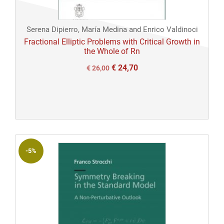
Open
Serena Dipierro, María Medina and Enrico Valdinoci
access
Fractional Elliptic Problems with Critical Growth in
the Whole of Rn
€
24,70
Il
Il
€
26,00
prezzo
prezzo
originale
attuale
era:
è:
€ 26,00.
€ 26,00.
-5%