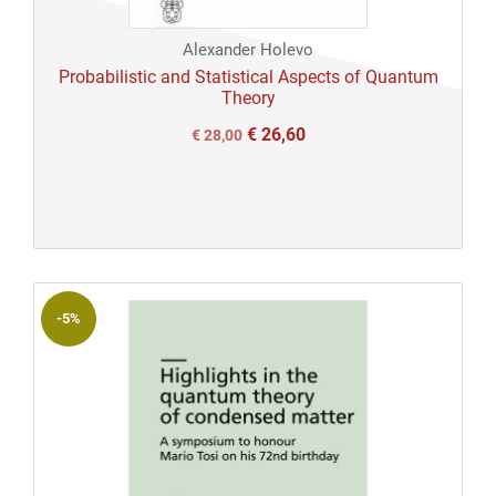
Alexander Holevo
Probabilistic and Statistical Aspects of Quantum
Theory
€
26,60
Il
Il
€
28,00
prezzo
prezzo
originale
attuale
era:
è:
€ 28,00.
€ 28,00.
-5%