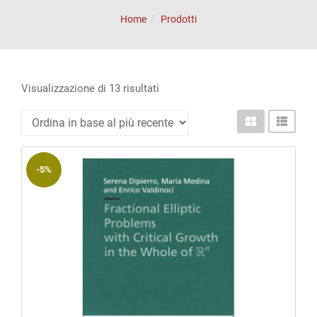
ACCOUNT
Home
Prodotti
Incipit
Archetipi
Senza
Ordina
Visualizzazione di 13 risultati
in
titolo
base
Riviste
al
-5%
Annali
più
recente
di
Lettere
Annali
di
Scienze