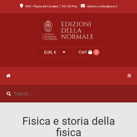
SNS - Piazza dei Cavalieri, 7 56126 Pisa
edizioni.orders@sns.it
Main
Menu
Catalogo
HOME
Tutto
il
CATALOGO
Cart
EUR, €
0
catalogo
NOVITÀ
Catalogo
NEWS
di
Lettere
IL
Catalogo
Fisica e storia della
MIO
di
fisica
Scienze