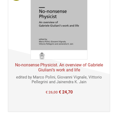
No-nonsense Physicist. An overview of Gabriele
Giuliani’s work and life
edited by Marco Polini, Giovanni Vignale, Vittorio
Pellegrini and Jainendra K. Jain
€
24,70
Il
Il
€
26,00
prezzo
prezzo
originale
attuale
era:
è: