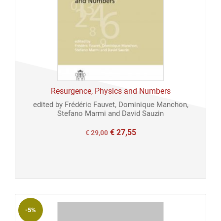
Resurgence, Physics and Numbers
edited by Frédéric Fauvet, Dominique Manchon,
Stefano Marmi and David Sauzin
€
27,55
Il
Il
€
29,00
prezzo
prezzo
originale
attuale
era:
è:
€ 29,00.
€ 29,00.
-5%