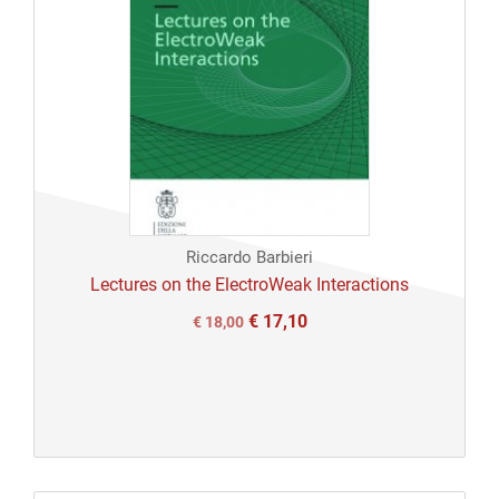
Riccardo Barbieri
Lectures on the ElectroWeak Interactions
€
17,10
Il
Il
€
18,00
prezzo
prezzo
originale
attuale
era:
è:
€ 18,00.
€ 18,00.