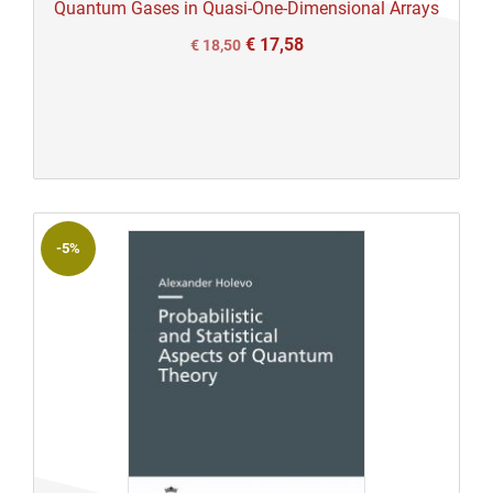
Quantum Gases in Quasi-One-Dimensional Arrays
€
17,58
Il
Il
€
18,50
prezzo
prezzo
originale
attuale
era:
è:
€ 18,50.
€ 18,50.
-5%