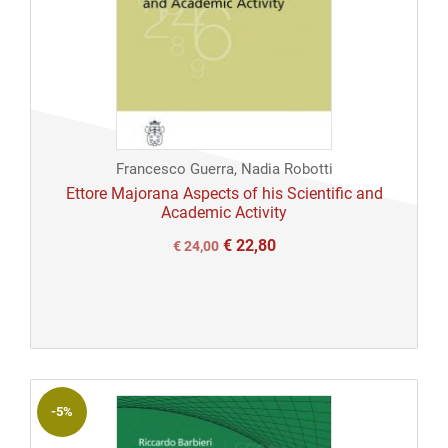
Francesco Guerra, Nadia Robotti
Ettore Majorana Aspects of his Scientific and
Academic Activity
€
22,80
Il
Il
€
24,00
prezzo
prezzo
originale
attuale
era:
è:
€ 24,00.
€ 24,00.
-5%