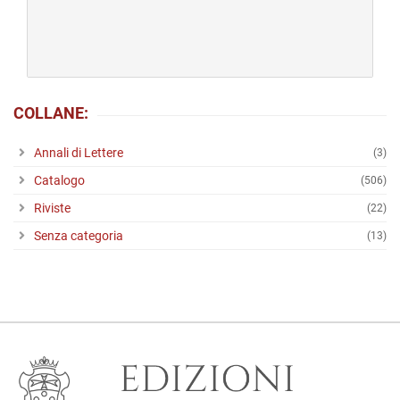
originale
attuale
era:
è:
€ 24,00.
€ 24,00.
COLLANE:
Annali di Lettere
(3)
Catalogo
(506)
Riviste
(22)
Senza categoria
(13)