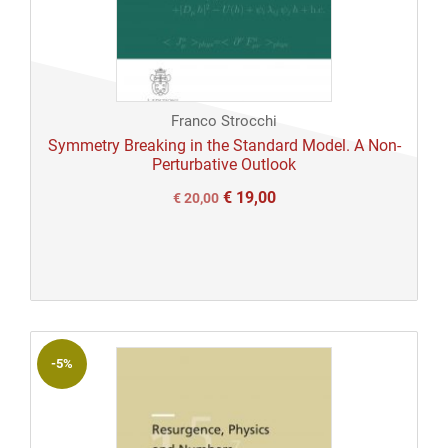
Franco Strocchi
Symmetry Breaking in the Standard Model. A Non-
Perturbative Outlook
€
19,00
Il
Il
€
20,00
prezzo
prezzo
originale
attuale
era:
è:
€ 20,00.
€ 20,00.
-5%