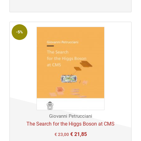
originale
attuale
era:
è:
€ 23,00.
€ 23,00.
-5%
Giovanni Petrucciani
The Search for the Higgs Boson at CMS
€
21,85
Il
Il
€
23,00