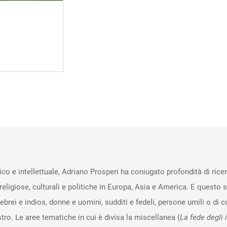
Adriano
Prosperi,
vol.
I
quantità
ico e intellettuale, Adriano Prosperi ha coniugato profondità di ric
ligiose, culturali e politiche in Europa, Asia e America. E questo se
, ebrei e indios, donne e uomini, sudditi e fedeli, persone umili o di
aestro. Le aree tematiche in cui è divisa la miscellanea (
La fede degli i