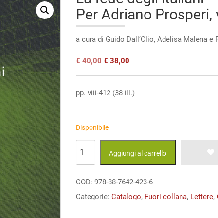
Per Adriano Prosperi, v
a cura di Guido Dall’Olio, Adelisa Malena e
Il
Il
€
40,00
€
38,00
prezzo
prezzo
originale
attuale
era:
è:
pp. viii-412 (38 ill.)
€ 40,00.
€ 40,00.
Disponibile
La
Aggiungi al carrello
fede
degli
COD:
978-88-7642-423-6
italiani
Categorie:
Catalogo
,
Fuori collana
,
Lettere
,
Per