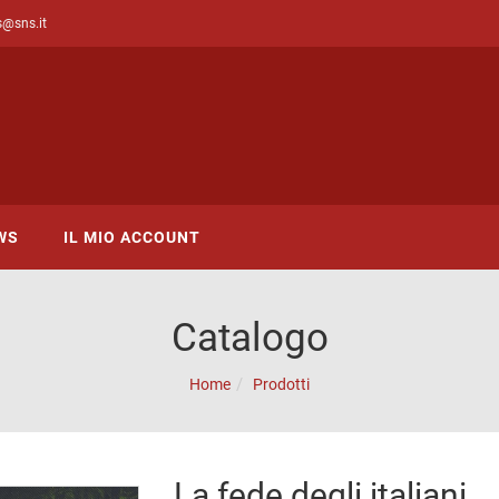
s@sns.it
WS
IL MIO ACCOUNT
Catalogo
Home
Prodotti
La fede degli italiani