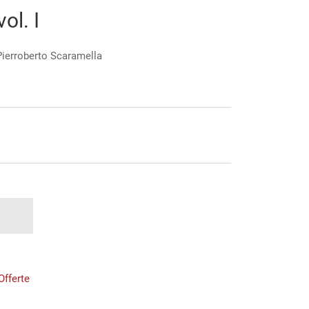
ol. I
 Pierroberto Scaramella
Offerte