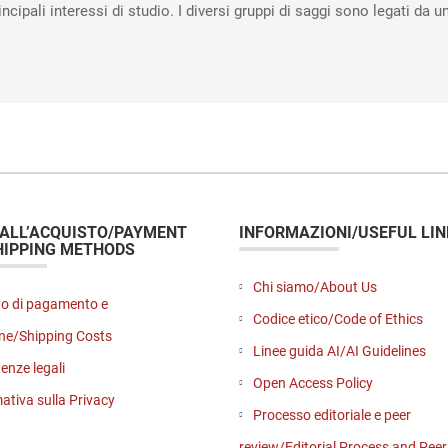
principali interessi di studio. I diversi gruppi di saggi sono legati da
 ALL’ACQUISTO/PAYMENT
INFORMAZIONI/USEFUL LIN
HIPPING METHODS
Chi siamo/About Us
o di pagamento e
Codice etico/Code of Ethics
ne/Shipping Costs
Linee guida AI/AI Guidelines
enze legali
Open Access Policy
ativa sulla Privacy
Processo editoriale e peer
review/Editorial Process and Pee