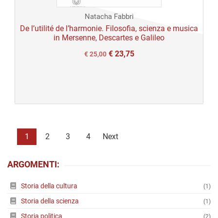
Natacha Fabbri
De l’utilité de l’harmonie. Filosofia, scienza e musica
in Mersenne, Descartes e Galileo
€
23,75
Il
Il
€
25,00
prezzo
prezzo
originale
attuale
era:
è:
€ 25,00.
€ 25,00.
1
2
3
4
Next
ARGOMENTI:
Storia della cultura
(1)
Storia della scienza
(1)
Storia politica
(2)