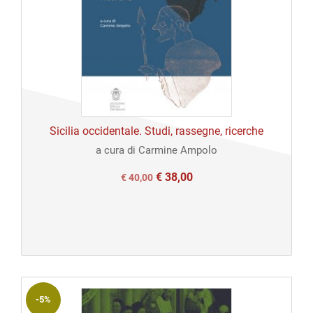
Sicilia occidentale. Studi, rassegne, ricerche
a cura di Carmine Ampolo
€
38,00
Il
Il
€
40,00
prezzo
prezzo
originale
attuale
era:
è:
€ 40,00.
€ 40,00.
-5%