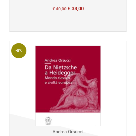
€
38,00
Il
Il
€
40,00
prezzo
prezzo
originale
attuale
era:
è:
€ 40,00.
€ 40,00.
-5%
Andrea Orsucci