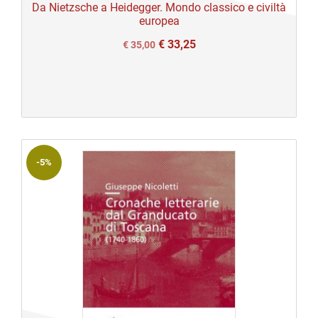
Da Nietzsche a Heidegger. Mondo classico e civiltà
europea
€
33,25
Il
Il
€
35,00
prezzo
prezzo
originale
attuale
era:
è:
€ 35,00.
€ 35,00.
-5%