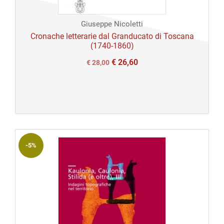
Giuseppe Nicoletti
Cronache letterarie dal Granducato di Toscana
(1740-1860)
€
26,60
Il
Il
€
28,00
prezzo
prezzo
originale
attuale
era:
è:
€ 28,00.
€ 28,00.
-5%