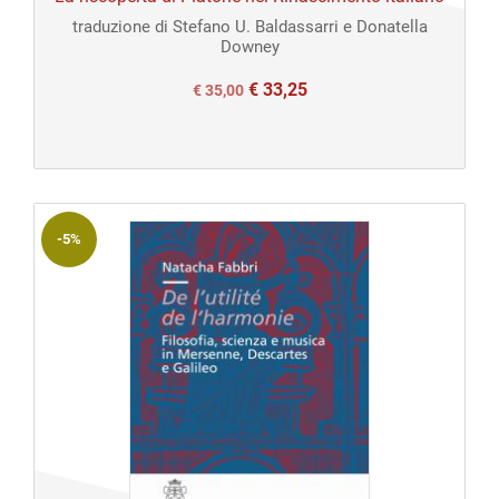
traduzione di Stefano U. Baldassarri e Donatella
Downey
€
33,25
Il
Il
€
35,00
prezzo
prezzo
originale
attuale
era:
è:
€ 35,00.
€ 35,00.
-5%