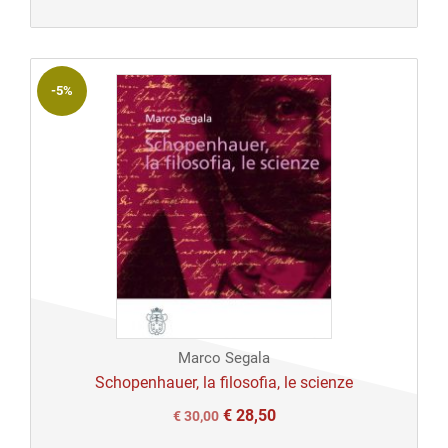
prezzo
prezzo
originale
attuale
era:
è:
-5%
€ 30,00.
€ 30,00.
Marco Segala
Schopenhauer, la filosofia, le scienze
€
28,50
Il
Il
€
30,00
prezzo
prezzo