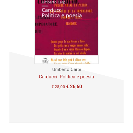
Umberto Carpi
Carducci. Politica e poesia
€
26,60
Il
Il
€
28,00
prezzo
prezzo
originale
attuale
era:
è:
€ 28,00.
€ 28,00.