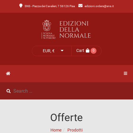
SNS - Piazza dei Cavalieri, 7 56126 Pisa
edizioni.orders@sns.it
Main
Menu
Catalogo
HOME
Tutto
il
CATALOGO
Cart
EUR, €
0
catalogo
NOVITÀ
Catalogo
NEWS
di
Lettere
IL
Catalogo
Offerte
MIO
di
Home
Prodotti
Scienze