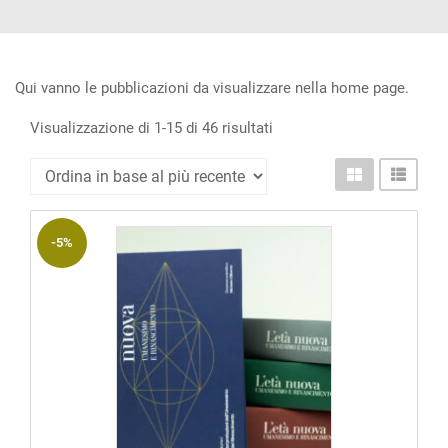
ACCOUNT
Incipit
Archetipi
Qui vanno le pubblicazioni da visualizzare nella home page.
Senza
Ordina
Visualizzazione di 1-15 di 46 risultati
in
titolo
base
Riviste
al
Annali
-5%
più
recente
di
Lettere
Annali
di
Scienze