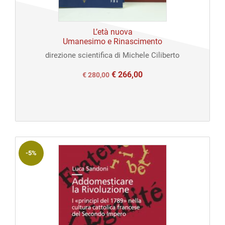
Open
L’età nuova
access
Umanesimo e Rinascimento
direzione scientifica di Michele Ciliberto
€
266,00
Il
Il
€
280,00
prezzo
prezzo
originale
attuale
era:
è:
€ 280,00.
€ 280,00.
-5%