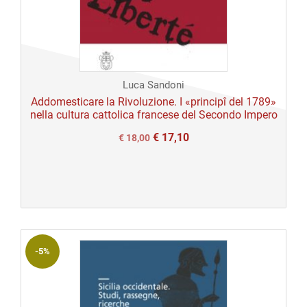
Luca Sandoni
Addomesticare la Rivoluzione. I «principî del 1789»
nella cultura cattolica francese del Secondo Impero
€
17,10
Il
Il
€
18,00
prezzo
prezzo
originale
attuale
era:
è:
€ 30,00.
€ 18,00.
-5%