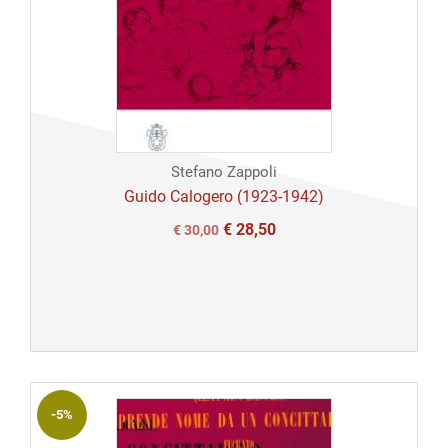
Stefano Zappoli
Guido Calogero (1923-1942)
€
28,50
Il
Il
€
30,00
prezzo
prezzo
originale
attuale
era:
è:
€ 30,00.
€ 30,00.
-5%