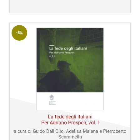
originale
attuale
era:
è:
€ 40,00.
€ 40,00.
-5%
La fede degli italiani
Per Adriano Prosperi, vol. I
a cura di Guido Dall’Olio, Adelisa Malena e Pierroberto
Scaramella