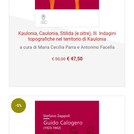
Kaulonia, Caulonia, Stilida (e oltre), III. Indagini
topografiche nel territorio di Kaulonia
a cura di Maria Cecilia Parra e Antonino Facella
€
47,50
Il
Il
€
50,00
prezzo
prezzo
originale
attuale
era:
è:
€ 50,00.
€ 50,00.
-5%