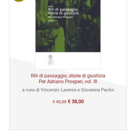
Riti di passaggio, storie di giustizia
Per Adriano Prosperi, vol. III
a cura di Vincenzo Lavenia e Giovanna Paolin
€
38,00
Il
Il
€
40,00
prezzo
prezzo
originale
attuale
era:
è: