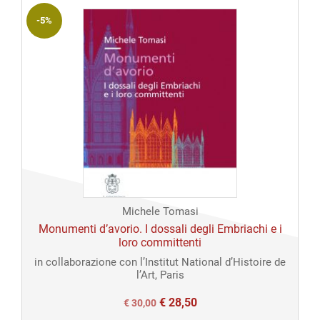
-5%
Michele Tomasi
Monumenti d’avorio. I dossali degli Embriachi e i
loro committenti
in collaborazione con l’Institut National d’Histoire de
l’Art, Paris
€
28,50
Il
Il
€
30,00