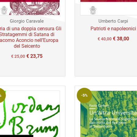
Giorgio Caravale
Umberto Carpi
ria di una doppia censura Gli
Patrioti e napoleonici
Stratagemmi di Satana di
€
38,00
Il
Il
€
40,00
acomo Aconcio nell’Europa
del Seicento
prezzo
prezzo
€
23,75
Il
Il
€
25,00
originale
attuale
prezzo
prezzo
era:
è:
originale
attuale
€ 40,00.
€ 40,00.
era:
è:
€ 25,00.
€ 25,00.
%
-5%