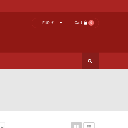
Cart
EUR, €
0