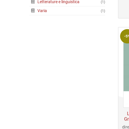
Letterature e linguistica
(1)
Varia
(1)
-5
Gr
dir