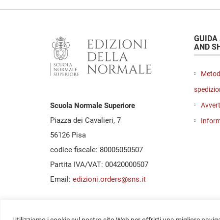
GUIDA
AND S
Metod
spedizio
Avvert
Scuola Normale Superiore
Piazza dei Cavalieri, 7
Inform
56126 Pisa
codice fiscale: 80005050507
Partita IVA/VAT: 00420000507
Email:
edizioni.orders@sns.it
Utilizziamo i cookie sul nostro sito Web per offrirti una migliore navig