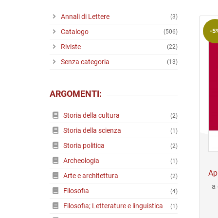
Riviste
Annali di Lettere
(3)
Open access
-5
Catalogo
(506)
Riviste
(22)
Senza categoria
(13)
ARGOMENTI:
Storia della cultura
(2)
Storia della scienza
(1)
Storia politica
(2)
Archeologia
(1)
Ap
Arte e architettura
(2)
a 
Filosofia
(4)
Filosofia; Letterature e linguistica
(1)