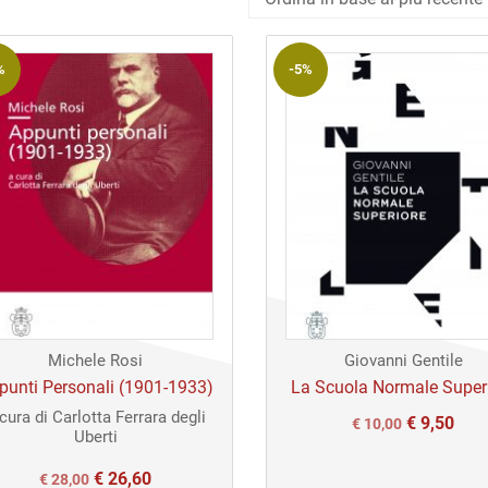
in
base
%
-5%
al
più
recente
Michele Rosi
Giovanni Gentile
punti Personali (1901-1933)
La Scuola Normale Super
cura di Carlotta Ferrara degli
€
9,50
Il
Il
€
10,00
Uberti
prezzo
prezzo
€
26,60
Il
Il
€
28,00