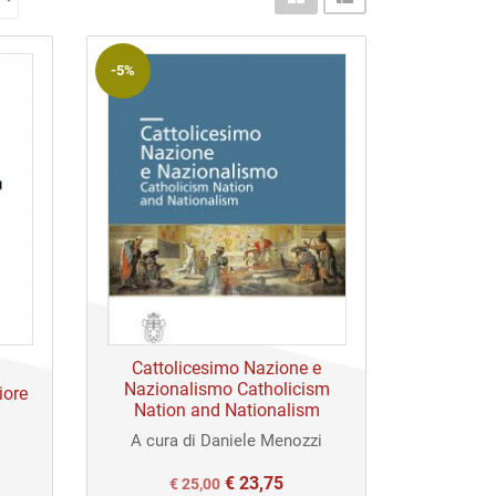
-5%
Cattolicesimo Nazione e
Nazionalismo Catholicism
iore
Nation and Nationalism
A cura di Daniele Menozzi
€
23,75
Il
Il
€
25,00