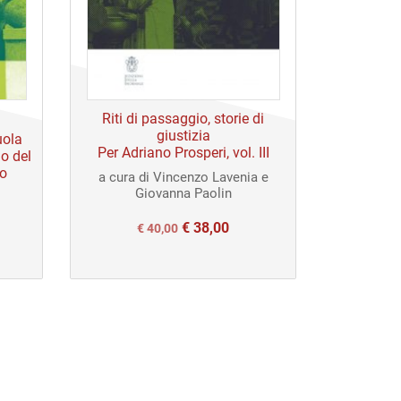
Riti di passaggio, storie di
giustizia
uola
Per Adriano Prosperi, vol. III
o del
to
a cura di Vincenzo Lavenia e
Giovanna Paolin
€
38,00
Il
Il
€
40,00
prezzo
prezzo
originale
attuale
era:
è:
€ 40,00.
€ 40,00.