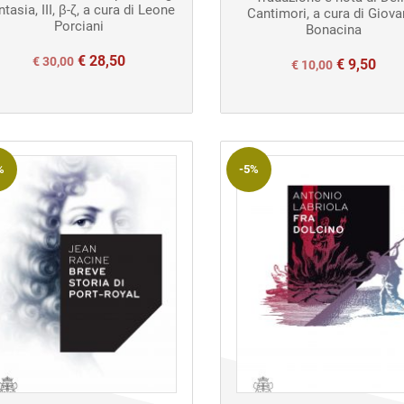
tasia, III, β-ζ, a cura di Leone
Cantimori, a cura di Giova
Porciani
Bonacina
€
28,50
Il
Il
€
30,00
€
9,50
Il
Il
€
10,00
prezzo
prezzo
prezzo
prezzo
originale
attuale
originale
attuale
era:
è:
era:
è:
€ 30,00.
€ 30,00.
%
-5%
€ 10,00.
€ 10,00.