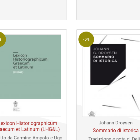
originale
attuale
prezzo
prezzo
era:
è:
originale
attuale
€ 10,00.
€ 10,00.
era:
è:
€ 28,00.
€ 28,00.
%
-5%
Johann Droysen
Lexicon Historiographicum
aecum et Latinum (LHG&L)
Sommario di istorica
etto da Carmine Ampolo e Ugo
Traduzione e nota di Del