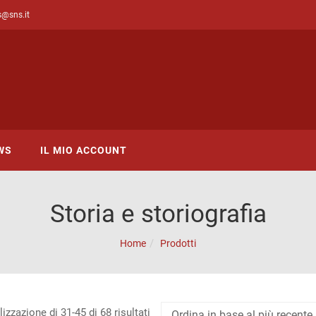
s@sns.it
WS
IL MIO ACCOUNT
Storia e storiografia
Home
Prodotti
Ordina
izzazione di 31-45 di 68 risultati