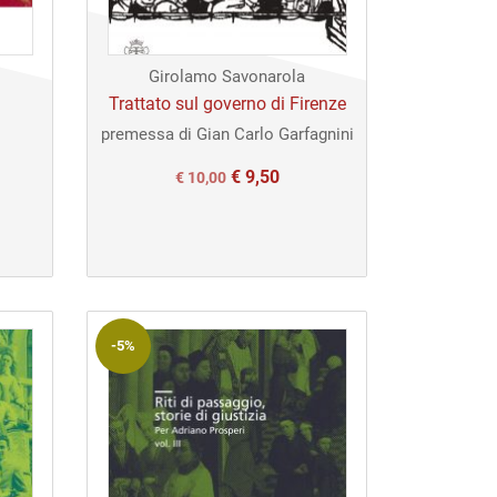
Girolamo Savonarola
Trattato sul governo di Firenze
premessa di Gian Carlo Garfagnini
€
9,50
Il
Il
€
10,00
prezzo
prezzo
originale
attuale
era:
è:
€ 10,00.
€ 10,00.
-5%