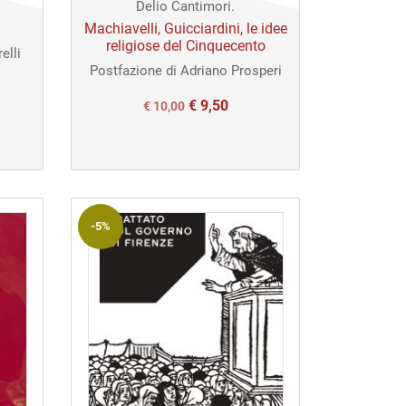
Delio Cantimori.
Machiavelli, Guicciardini, le idee
religiose del Cinquecento
elli
Postfazione di Adriano Prosperi
€
9,50
Il
Il
€
10,00
prezzo
prezzo
originale
attuale
era:
è:
€ 10,00.
€ 10,00.
-5%