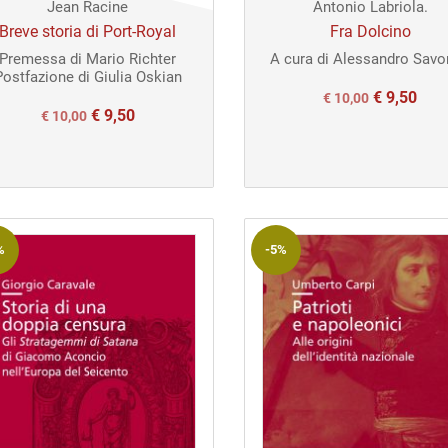
Jean Racine
Antonio Labriola.
Breve storia di Port-Royal
Fra Dolcino
Premessa di Mario Richter
A cura di Alessandro Savor
Postfazione di Giulia Oskian
€
9,50
Il
Il
€
10,00
€
9,50
Il
Il
€
10,00
prezzo
prezzo
prezzo
prezzo
originale
attuale
originale
attuale
era:
è:
era:
è:
€ 10,00.
€ 10,00.
€ 10,00.
€ 10,00.
%
-5%