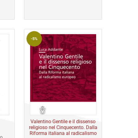
prezzo
prezzo
originale
attuale
era:
è:
€ 25,00.
€ 25,00.
-5%
Valentino Gentile e il dissenso
religioso nel Cinquecento. Dalla
Riforma italiana al radicalismo
io