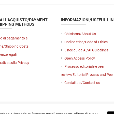
 ALL’ACQUISTO/PAYMENT
INFORMAZIONI/USEFUL LIN
HIPPING METHODS
Chi siamo/About Us
o di pagamento e
Codice etico/Code of Ethics
ne/Shipping Costs
Linee guida AI/AI Guidelines
enze legali
Open Access Policy
ativa sulla Privacy
Processo editoriale e peer
review/Editorial Process and Pee
Contattaci/Contact us
azione. Cliccando su "Accetta tutto", acconsenti all'uso di TUTTI i