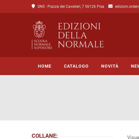
SNS - Piazza dei Cavalieri, 7 56126 Pisa
edizioni.order
HOME
CATALOGO
NOVITÀ
NE
Tutto il catalogo
Catalogo di Lettere
Catalogo di Scienze
Incipit
COLLANE:
Visual