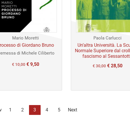
Mario Moretti
Paola Carlucci
rocesso di Giordano Bruno
Un’altra Università. La Sc
Normale Superiore dal croll
remessa di Michele Ciliberto
fascismo al Sessantot
€
9,50
Il
Il
€
10,00
€
28,50
Il
Il
€
30,00
prezzo
prezzo
prezzo
prezzo
originale
attuale
originale
attuale
era:
è:
era:
è:
€ 10,00.
€ 10,00.
€ 30,00.
€ 30,00.
v
1
2
3
4
5
Next