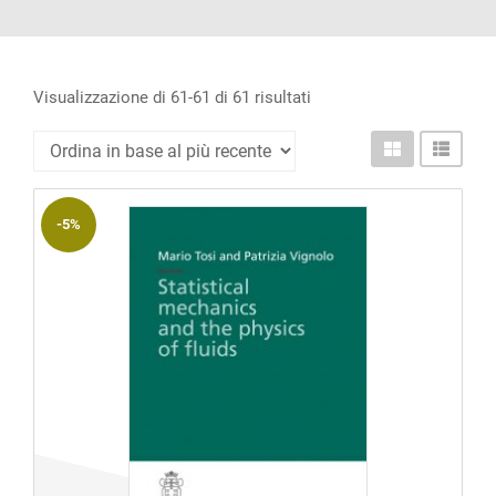
ACCOUNT
Incipit
Archetipi
Ordina
Visualizzazione di 61-61 di 61 risultati
in
Senza
base
titolo
al
Riviste
-5%
più
recente
Annali
di
Lettere
Annali
di
Scienze