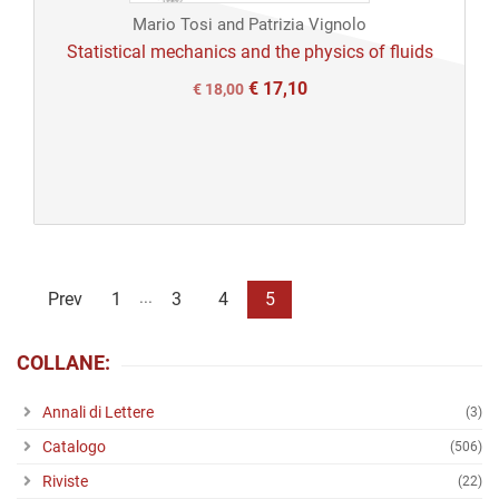
Mario Tosi and Patrizia Vignolo
Open
Statistical mechanics and the physics of fluids
access
€
17,10
Il
Il
€
18,00
prezzo
prezzo
originale
attuale
era:
è:
€ 18,00.
€ 18,00.
...
Prev
1
3
4
5
COLLANE:
Annali di Lettere
(3)
Catalogo
(506)
Riviste
(22)