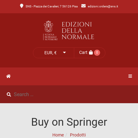
SNS - Piazza dei Cavalieri, 7 56126 Pisa
edizioni.orders@sns.it
Main
Menu
Catalogo
HOME
Tutto
il
CATALOGO
Cart
EUR, €
0
catalogo
NOVITÀ
Catalogo
NEWS
di
Lettere
IL
Catalogo
Buy on Springer
MIO
di
Home
Prodotti
Scienze