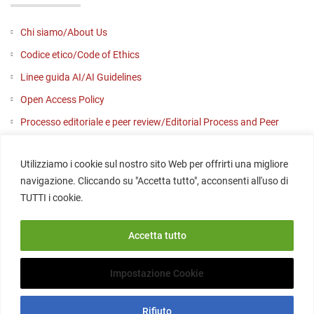
Chi siamo/About Us
Codice etico/Code of Ethics
Linee guida AI/AI Guidelines
Open Access Policy
Processo editoriale e peer review/Editorial Process and Peer
Review
Utilizziamo i cookie sul nostro sito Web per offrirti una migliore
Contattaci/Contact us
navigazione. Cliccando su "Accetta tutto", acconsenti all'uso di
SOCIAL
TUTTI i cookie.
Accetta tutto
Impostazione Cookie
Rifiuto
Copyright © 2020-2026 - Edizioni della Scuola Normale