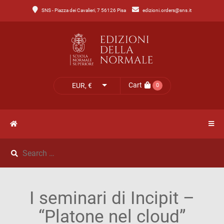
SNS - Piazza dei Cavalieri, 7 56126 Pisa
edizioni.orders@sns.it
Main
Menu
Catalogo
HOME
Tutto
il
CATALOGO
Cart
EUR, €
0
catalogo
NOVITÀ
Catalogo
NEWS
di
Lettere
IL
Catalogo
I seminari di Incipit –
MIO
di
“Platone nel cloud”
Scienze