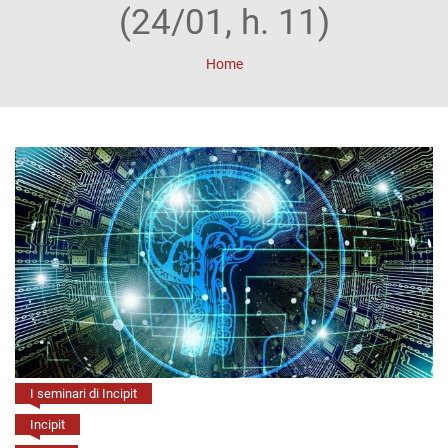
ACCOUNT
(24/01, h. 11)
Incipit
Home
Archetipi
Senza
titolo
Riviste
Annali
di
Lettere
Annali
I seminari di Incipit
di
Incipit
Scienze