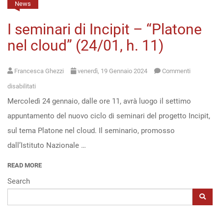
News
Open
I seminari di Incipit – “Platone
access
nel cloud” (24/01, h. 11)
Francesca Ghezzi
venerdì, 19 Gennaio 2024
Commenti
su
disabilitati
Mercoledì 24 gennaio, dalle ore 11, avrà luogo il settimo
I
appuntamento del nuovo ciclo di seminari del progetto Incipit,
seminari
sul tema Platone nel cloud. Il seminario, promosso
di
dall’Istituto Nazionale …
Incipit
–
READ MORE
“Platone
Search
nel
cloud”
(24/01,