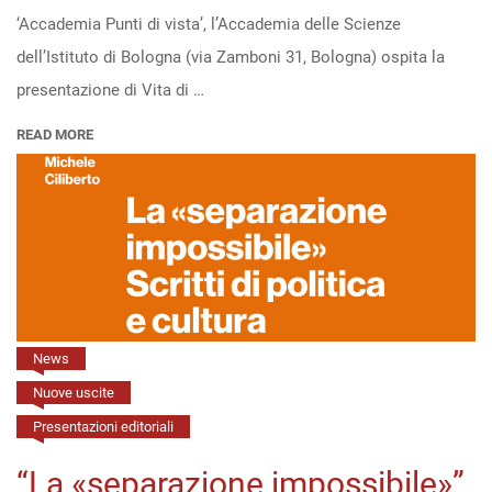
‘Accademia Punti di vista’, l’Accademia delle Scienze
di
dell’Istituto di Bologna (via Zamboni 31, Bologna) ospita la
Ettore
presentazione di Vita di …
Majorana”
all’Accademia
READ MORE
delle
Scienze
dell’Istituto
di
Bologna
(13/4,
h.
News
16:30)
Nuove uscite
Presentazioni editoriali
“La «separazione impossibile»”