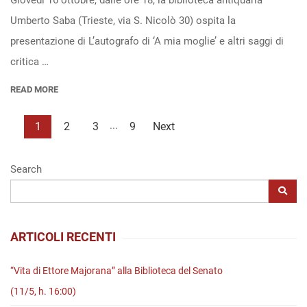
Giovedì 16 ottobre, dalle ore 18, la biblioteca antiquaria
Umberto Saba (Trieste, via S. Nicolò 30) ospita la
di
presentazione di L’autografo di ‘A mia moglie’ e altri saggi di
A
critica …
mia
moglie
READ MORE
e
altri
...
1
2
3
9
Next
studi
di
Search
filologia
e
critica
ARTICOLI RECENTI
sabiana”
di
“Vita di Ettore Majorana” alla Biblioteca del Senato
S.
(11/5, h. 16:00)