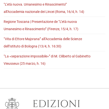
Carrai
“L’età nuova. Umanesimo e Rinascimento”
alla
all’Accademia nazionale dei Lincei (Roma, 16/4, h. 14)
libreria
Regione Toscana | Presentazione de “L’età nuova
Saba
Umanesimo e Rinascimento” (Firenze, 15/4, h. 17)
(Trieste,
16/10,
“Vita di Ettore Majorana” all’Accademia delle Scienze
h.
dell’Istituto di Bologna (13/4, h. 16:30)
18)
“La «separazione impossibile»” di M. Ciliberto al Gabinetto
Vieusseux (25 marzo, h. 16)