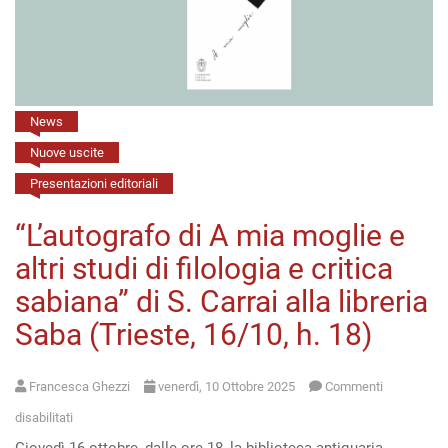
(29
ottobre,
h.
11)
News
Nuove uscite
Presentazioni editoriali
“L’autografo di A mia moglie e
altri studi di filologia e critica
sabiana” di S. Carrai alla libreria
Saba (Trieste, 16/10, h. 18)
Francesca Ghezzi
venerdì, 10 Ottobre 2025
Commenti
su
disabilitati
“L’autografo