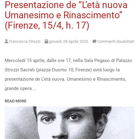
Presentazione de “L’età nuova
Umanesimo e Rinascimento”
(Firenze, 15/4, h. 17)
Francesca Ghezzi
giovedì, 09 Aprile 2026
Commenti disabilitati
su
Regione
Mercoledì 15 aprile, dalle ore 17, nella Sala Pegaso di Palazzo
Toscana
Strozzi Sacrati (piazza Duomo 10, Firenze) avrà luogo la
|
presentazione de L’età nuova. Umanesimo e Rinascimento,
Presentazione
grande opera …
de
READ MORE
“L’età
nuova
Umanesimo
e