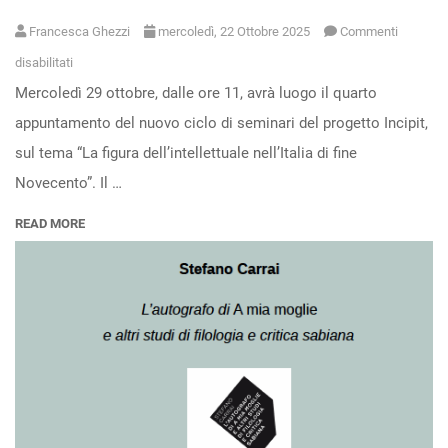
Francesca Ghezzi
mercoledì, 22 Ottobre 2025
Commenti
su
disabilitati
Mercoledì 29 ottobre, dalle ore 11, avrà luogo il quarto
I
appuntamento del nuovo ciclo di seminari del progetto Incipit,
seminari
sul tema “La figura dell’intellettuale nell’Italia di fine
di
Novecento”. Il …
Incipit
–
READ MORE
“La
figura
dell’intellettuale
nell’Italia
di
fine
Novecento”