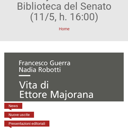
ACCOUNT
Biblioteca del Senato
Incipit
(11/5, h. 16:00)
Archetipi
Home
Senza
titolo
Riviste
Annali
di
Lettere
Annali
News
di
Nuove uscite
Presentazioni editoriali
Scienze