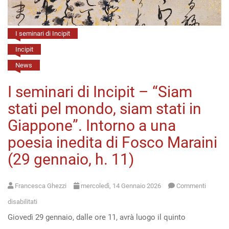
marzo,
h.
I seminari di Incipit
16)
Incipit
News
I seminari di Incipit – “Siam
stati pel mondo, siam stati in
Giappone”. Intorno a una
poesia inedita di Fosco Maraini
(29 gennaio, h. 11)
Francesca Ghezzi
mercoledì, 14 Gennaio 2026
Commenti
su
disabilitati
Giovedì 29 gennaio, dalle ore 11, avrà luogo il quinto
I