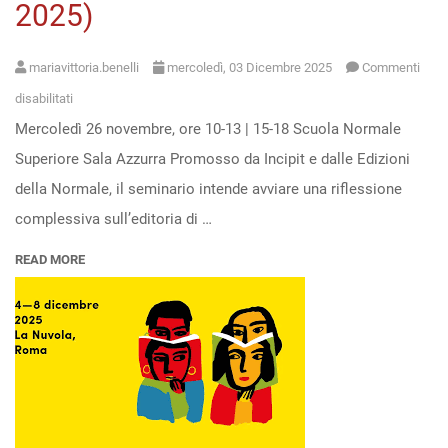
2025)
poesia
inedita
di
mariavittoria.benelli
mercoledì, 03 Dicembre 2025
Commenti
Fosco
su
disabilitati
Maraini
Mercoledì 26 novembre, ore 10-13 | 15-18 Scuola Normale
Seminario
(29
Superiore Sala Azzurra Promosso da Incipit e dalle Edizioni
di
gennaio,
della Normale, il seminario intende avviare una riflessione
studio.
h.
complessiva sull’editoria di …
L’editoria
11)
di
READ MORE
cultura
in
Italia
e
in
Europa: