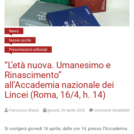
(11/5,
h.
16:00)
News
Nuove uscite
Presentazioni editoriali
“L’età nuova. Umanesimo e
Rinascimento”
all’Accademia nazionale dei
Lincei (Roma, 16/4, h. 14)
Francesca Ghezzi
giovedì, 09 Aprile 2026
Commenti disabilitati
su
“L’età
Si svolgerà giovedì 16 aprile, dalle ore 14, presso l’Accademia