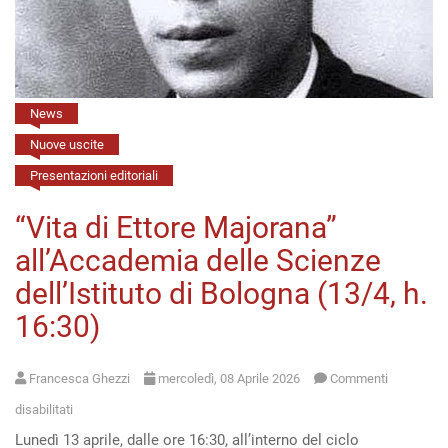
Rinascimento”
(Firenze,
15/4,
h.
News
17)
Nuove uscite
Presentazioni editoriali
“Vita di Ettore Majorana”
all’Accademia delle Scienze
dell’Istituto di Bologna (13/4, h.
16:30)
Francesca Ghezzi
mercoledì, 08 Aprile 2026
Commenti
su
disabilitati
Lunedì 13 aprile, dalle ore 16:30, all’interno del ciclo
“Vita