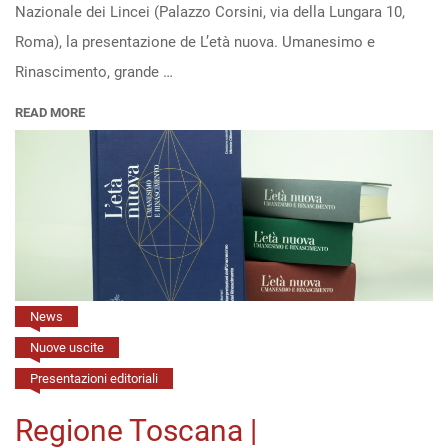
nuova.
Nazionale dei Lincei (Palazzo Corsini, via della Lungara 10,
Umanesimo
Roma), la presentazione de L’età nuova. Umanesimo e
e
Rinascimento, grande …
Rinascimento”
READ MORE
all’Accademia
nazionale
dei
Lincei
(Roma,
16/4,
h.
News
14)
Nuove uscite
Presentazioni editoriali
Regione Toscana |