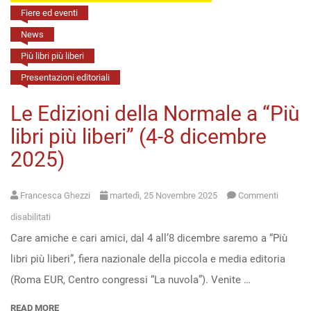
prospettive
Fiere ed eventi
(26
News
novembre
Più libri più liberi
2025)
Presentazioni editoriali
Le Edizioni della Normale a “Più
libri più liberi” (4-8 dicembre
2025)
Francesca Ghezzi
martedì, 25 Novembre 2025
Commenti
su
disabilitati
Care amiche e cari amici, dal 4 all’8 dicembre saremo a “Più
Le
libri più liberi”, fiera nazionale della piccola e media editoria
Edizioni
(Roma EUR, Centro congressi “La nuvola”). Venite …
della
Normale
READ MORE