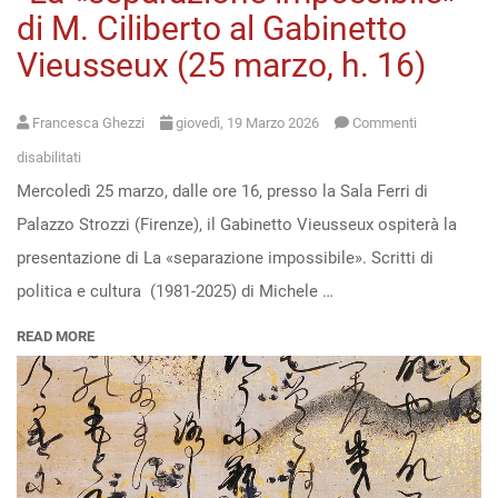
di M. Ciliberto al Gabinetto
Vieusseux (25 marzo, h. 16)
Francesca Ghezzi
giovedì, 19 Marzo 2026
Commenti
su
disabilitati
Mercoledì 25 marzo, dalle ore 16, presso la Sala Ferri di
“La
Palazzo Strozzi (Firenze), il Gabinetto Vieusseux ospiterà la
«separazione
presentazione di La «separazione impossibile». Scritti di
impossibile»”
politica e cultura (1981-2025) di Michele …
di
M.
READ MORE
Ciliberto
al
Gabinetto
Vieusseux
(25