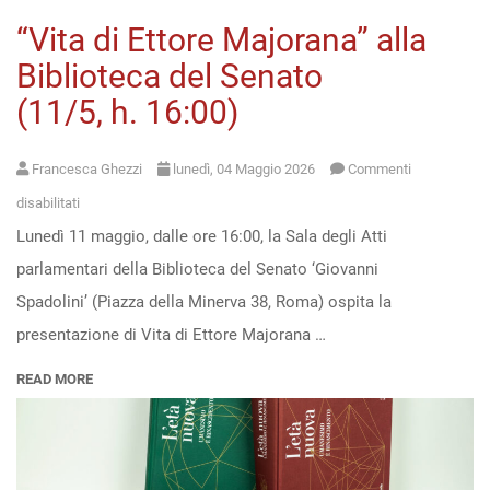
“Vita di Ettore Majorana” alla
Open
Biblioteca del Senato
access
(11/5, h. 16:00)
Francesca Ghezzi
lunedì, 04 Maggio 2026
Commenti
su
disabilitati
Lunedì 11 maggio, dalle ore 16:00, la Sala degli Atti
“Vita
parlamentari della Biblioteca del Senato ‘Giovanni
di
Spadolini’ (Piazza della Minerva 38, Roma) ospita la
Ettore
presentazione di Vita di Ettore Majorana …
Majorana”
alla
READ MORE
Biblioteca
del
Senato