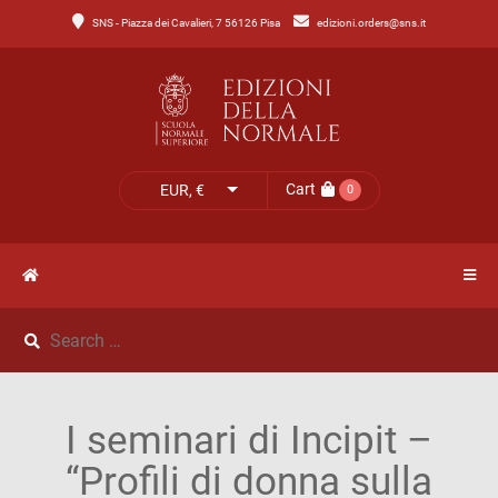
SNS - Piazza dei Cavalieri, 7 56126 Pisa
edizioni.orders@sns.it
Main
Menu
Catalogo
HOME
Tutto
il
CATALOGO
Cart
EUR, €
0
catalogo
NOVITÀ
Catalogo
NEWS
di
Lettere
IL
Catalogo
I seminari di Incipit –
MIO
di
“Profili di donna sulla
Scienze