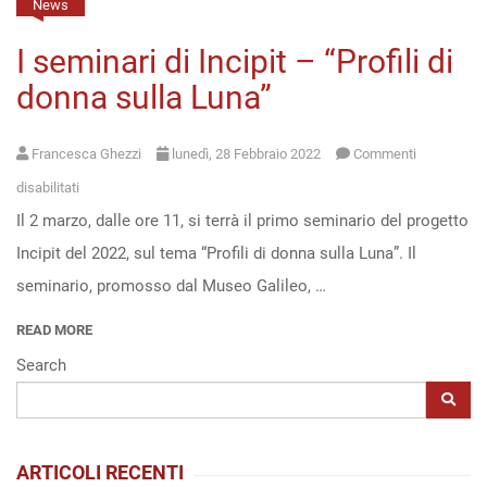
News
Open
I seminari di Incipit – “Profili di
access
donna sulla Luna”
Francesca Ghezzi
lunedì, 28 Febbraio 2022
Commenti
su
disabilitati
Il 2 marzo, dalle ore 11, si terrà il primo seminario del progetto
I
Incipit del 2022, sul tema “Profili di donna sulla Luna”. Il
seminari
seminario, promosso dal Museo Galileo, …
di
Incipit
READ MORE
–
Search
“Profili
di
donna
ARTICOLI RECENTI
sulla