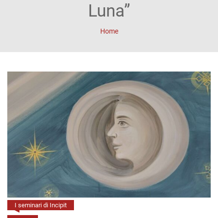
ACCOUNT
Luna”
Incipit
Home
Archetipi
Senza
titolo
Riviste
Annali
di
Lettere
Annali
di
I seminari di Incipit
Scienze