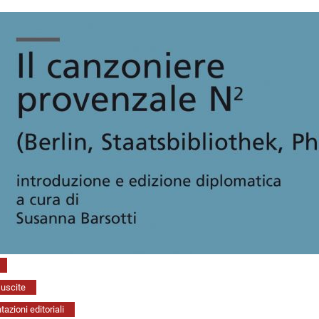
uscite
azioni editoriali