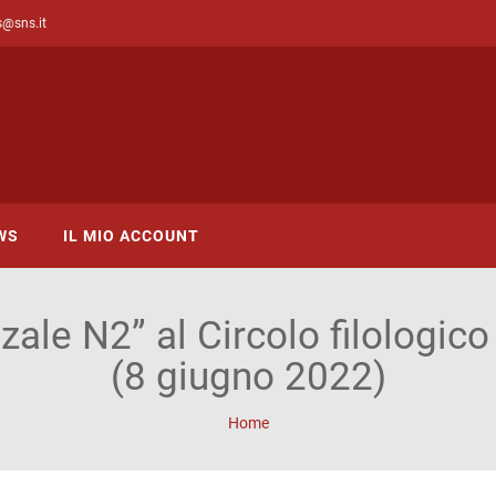
s@sns.it
WS
IL MIO ACCOUNT
zale N2” al Circolo filologic
(8 giugno 2022)
Home