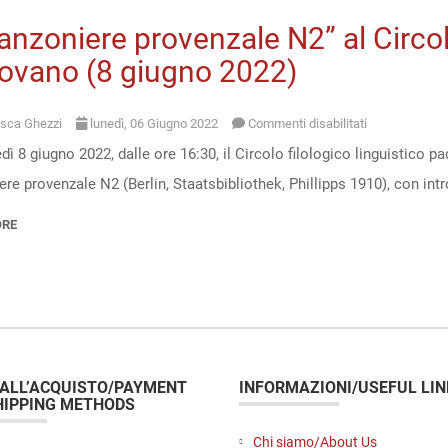
canzoniere provenzale N2” al Circol
ovano (8 giugno 2022)
su
sca Ghezzi
lunedì, 06 Giugno 2022
Commenti disabilitati
ì 8 giugno 2022, dalle ore 16:30, il Circolo filologico linguistico 
“Il
re provenzale N2 (Berlin, Staatsbibliothek, Phillipps 1910), con int
canzoniere
provenzale
ORE
N2”
al
Circolo
filologico
linguistico
 ALL’ACQUISTO/PAYMENT
INFORMAZIONI/USEFUL LIN
padovano
HIPPING METHODS
(8
Chi siamo/About Us