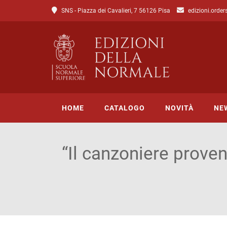
SNS - Piazza dei Cavalieri, 7 56126 Pisa
edizioni.order
HOME
CATALOGO
NOVITÀ
NE
“Il canzoniere proven
Tutto il catalogo
Catalogo di Lettere
Catalogo di Scienze
Incipit