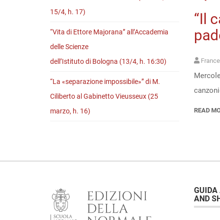
15/4, h. 17)
“Il 
pad
“Vita di Ettore Majorana” all’Accademia
delle Scienze
France
dell’Istituto di Bologna (13/4, h. 16:30)
Mercoled
“La «separazione impossibile»” di M.
canzonie
Ciliberto al Gabinetto Vieusseux (25
READ M
marzo, h. 16)
GUIDA
AND S