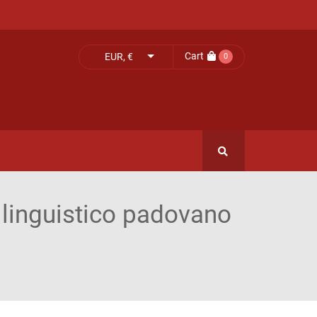
Cart
EUR, €
0
o linguistico padovano