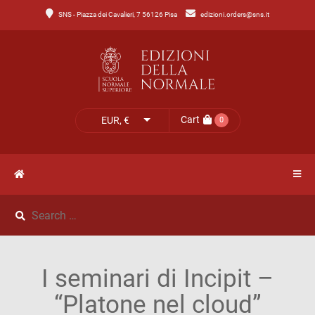
SNS - Piazza dei Cavalieri, 7 56126 Pisa
edizioni.orders@sns.it
Main
Menu
Catalogo
HOME
Tutto
il
CATALOGO
Cart
EUR, €
0
catalogo
NOVITÀ
Catalogo
NEWS
di
Lettere
IL
Catalogo
I seminari di Incipit –
MIO
di
“Platone nel cloud”
Scienze