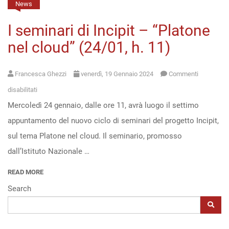
News
Open
I seminari di Incipit – “Platone
access
nel cloud” (24/01, h. 11)
Francesca Ghezzi
venerdì, 19 Gennaio 2024
Commenti
su
disabilitati
Mercoledì 24 gennaio, dalle ore 11, avrà luogo il settimo
I
appuntamento del nuovo ciclo di seminari del progetto Incipit,
seminari
sul tema Platone nel cloud. Il seminario, promosso
di
dall’Istituto Nazionale …
Incipit
–
READ MORE
“Platone
Search
nel
cloud”
(24/01,