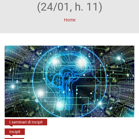
ACCOUNT
(24/01, h. 11)
Incipit
Home
Archetipi
Senza
titolo
Riviste
Annali
di
Lettere
Annali
I seminari di Incipit
di
Incipit
Scienze