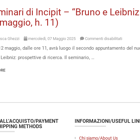
minari di Incipit – “Bruno e Leibniz
maggio, h. 11)
su
sca Ghezzi
mercoledì, 07 Maggio 2025
Commenti disabilitati
2 maggio, dalle ore 11, avrà luogo il secondo appuntamento del nuov
I
Leibniz: prospettive di ricerca. Il seminario, …
seminari
di
ORE
Incipit
–
“Bruno
e
Leibniz:
 ALL’ACQUISTO/PAYMENT
INFORMAZIONI/USEFUL LIN
prospettiv
HIPPING METHODS
di
Chi siamo/About Us