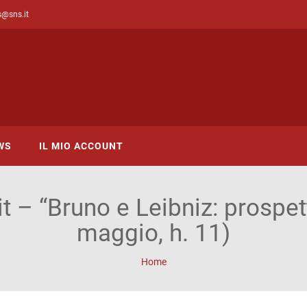
s@sns.it
WS
IL MIO ACCOUNT
it – “Bruno e Leibniz: prospet
maggio, h. 11)
Home