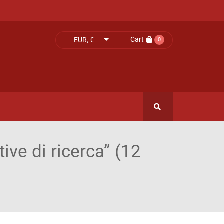
Cart
EUR, €
0
tive di ricerca” (12