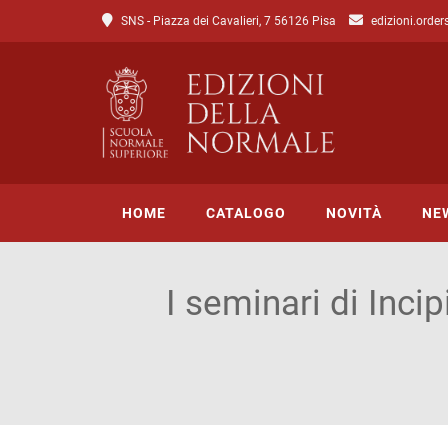
SNS - Piazza dei Cavalieri, 7 56126 Pisa
edizioni.order
HOME
CATALOGO
NOVITÀ
NE
I seminari di Incip
Tutto il catalogo
Catalogo di Lettere
Catalogo di Scienze
Incipit