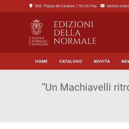
SNS - Piazza dei Cavalieri, 7 56126 Pisa
edizioni.order
HOME
CATALOGO
NOVITÀ
NE
“Un Machiavelli ritr
Tutto il catalogo
Catalogo di Lettere
Catalogo di Scienze
Incipit