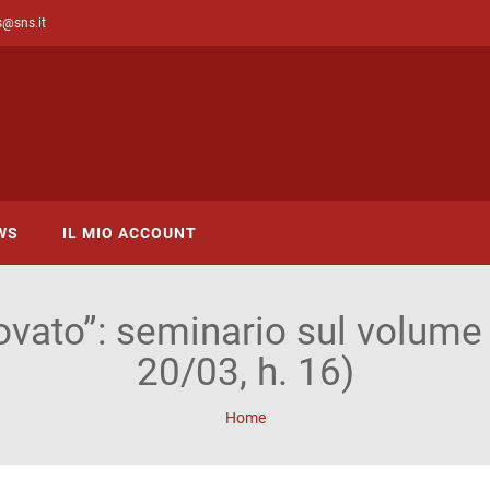
s@sns.it
WS
IL MIO ACCOUNT
ovato”: seminario sul volume 
20/03, h. 16)
Home