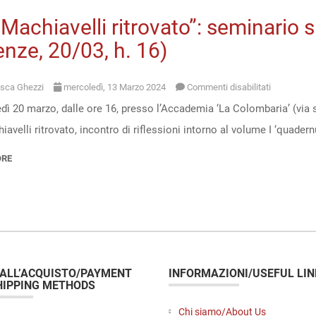
Machiavelli ritrovato”: seminario s
enze, 20/03, h. 16)
su
sca Ghezzi
mercoledì, 13 Marzo 2024
Commenti disabilitati
ì 20 marzo, dalle ore 16, presso l’Accademia ‘La Colombaria’ (via sa
“Un
avelli ritrovato, incontro di riflessioni intorno al volume I ‘quader
Machiavelli
ritrovato”:
ORE
seminario
sul
volume
di
D.
 ALL’ACQUISTO/PAYMENT
INFORMAZIONI/USEFUL LIN
Conti
HIPPING METHODS
(Firenze,
Chi siamo/About Us