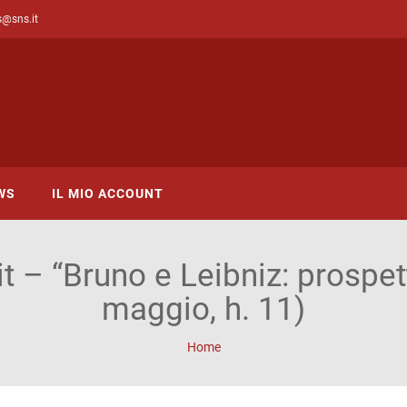
s@sns.it
WS
IL MIO ACCOUNT
it – “Bruno e Leibniz: prospet
maggio, h. 11)
Home