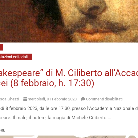
(23
maggio,
h.
18)
azioni editoriali
kespeare” di M. Ciliberto all’Acc
ei (8 febbraio, h. 17:30)
su
sca Ghezzi
mercoledì, 01 Febbraio 2023
Commenti disabilitati
dì 8 febbraio 2023, dalle ore 17:30, presso l’Accademia Nazionale d
“Shakes
are. Il male, il potere, la magia di Michele Ciliberto …
di
M.
ORE
Ciliberto