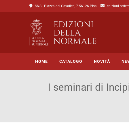
SNS - Piazza dei Cavalieri, 7 56126 Pisa
edizioni.order
HOME
CATALOGO
NOVITÀ
NE
I seminari di Incip
Tutto il catalogo
Catalogo di Lettere
Catalogo di Scienze
Incipit