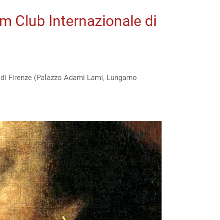
um Club Internazionale di
e di Firenze (Palazzo Adami Lami, Lungarno
eare”
nale