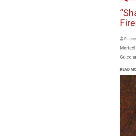
“Sha
Fire
France
Martedì
Guicciar
READ M