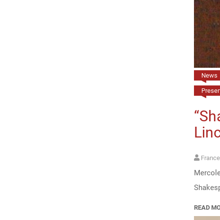
News
Present
“Sha
Linc
France
Mercole
Shakespe
READ M