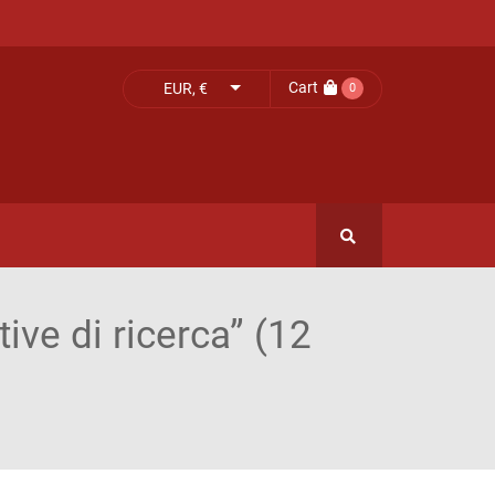
Cart
EUR, €
0
tive di ricerca” (12