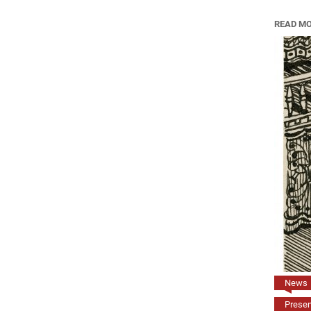
READ M
News
Present