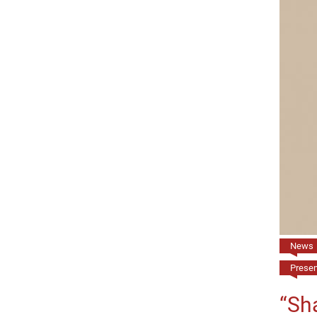
News
Present
“Sha