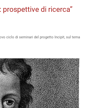
: prospettive di ricerca”
o ciclo di seminari del progetto Incipit, sul tema
e