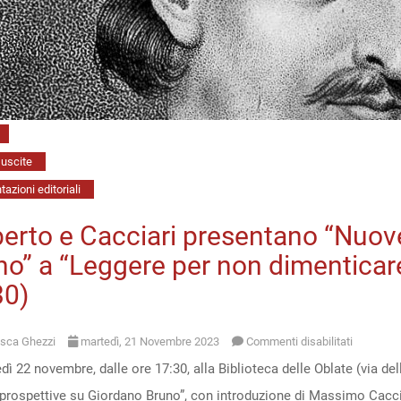
ricerca”
(12
maggio,
h.
11)
uscite
azioni editoriali
iberto e Cacciari presentano “Nuov
o” a “Leggere per non dimenticare
30)
su
sca Ghezzi
martedì, 21 Novembre 2023
Commenti disabilitati
ì 22 novembre, dalle ore 17:30, alla Biblioteca delle Oblate (via dell
Ciliberto
prospettive su Giordano Bruno”, con introduzione di Massimo Caccia
e