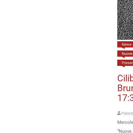
News
Nuove 
Present
Cil
Brun
17:
France
Mercoled
“Nuove 