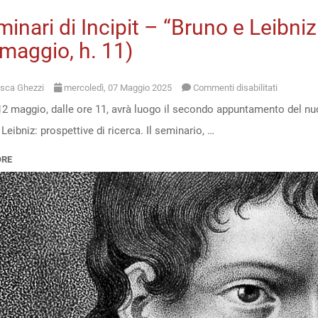
minari di Incipit – “Bruno e Leibniz
maggio, h. 11)
su
sca Ghezzi
mercoledì, 07 Maggio 2025
Commenti disabilitati
2 maggio, dalle ore 11, avrà luogo il secondo appuntamento del nuov
I
Leibniz: prospettive di ricerca. Il seminario, …
seminari
di
ORE
Incipit
–
“Bruno
e
Leibniz:
prospettiv
di