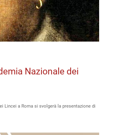
ademia Nazionale dei
ei Lincei a Roma si svolgerà la presentazione di
peare”