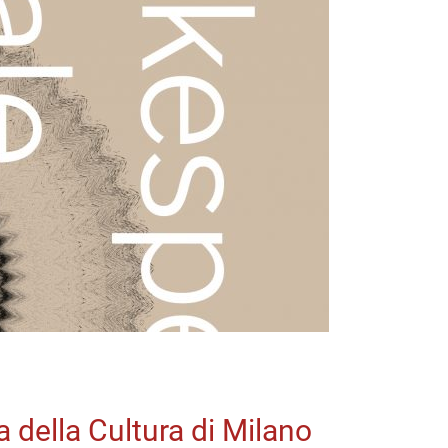
demia
e
a della Cultura di Milano