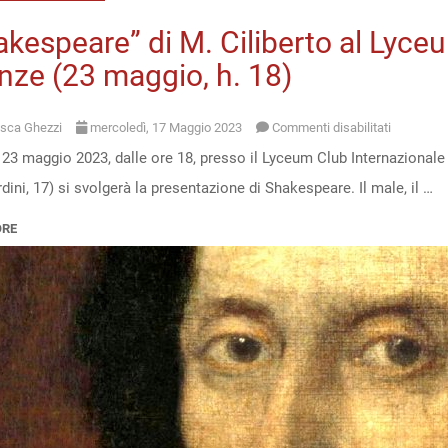
17:30)
kespeare” di M. Ciliberto al Lyce
nze (23 maggio, h. 18)
su
sca Ghezzi
mercoledì, 17 Maggio 2023
Commenti disabilitati
 23 maggio 2023, dalle ore 18, presso il Lyceum Club Internazional
“Shakesp
dini, 17) si svolgerà la presentazione di Shakespeare. Il male, il …
di
M.
ORE
Ciliberto
al
Lyceum
Club
Internazio
di
Firenze