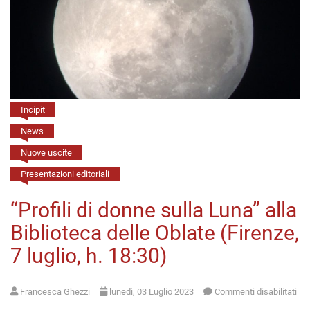
Terme
Tamerici
(Montecatini,
13
luglio,
h.
Incipit
21:15)
News
Nuove uscite
Presentazioni editoriali
“Profili di donne sulla Luna” alla
Biblioteca delle Oblate (Firenze,
7 luglio, h. 18:30)
Francesca Ghezzi
lunedì, 03 Luglio 2023
Commenti disabilitati