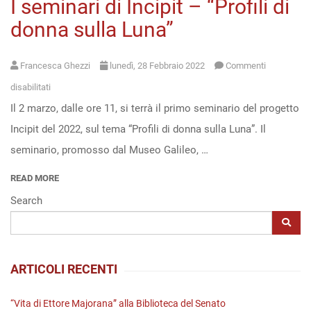
I seminari di Incipit – “Profili di
donna sulla Luna”
Francesca Ghezzi
lunedì, 28 Febbraio 2022
Commenti
su
disabilitati
Il 2 marzo, dalle ore 11, si terrà il primo seminario del progetto
I
Incipit del 2022, sul tema “Profili di donna sulla Luna”. Il
seminari
seminario, promosso dal Museo Galileo, …
di
Incipit
READ MORE
–
Search
“Profili
di
donna
ARTICOLI RECENTI
sulla
Luna”
“Vita di Ettore Majorana” alla Biblioteca del Senato