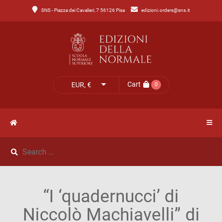
SNS - Piazza dei Cavalieri, 7 56126 Pisa
edizioni.orders@sns.it
Main
Menu
Catalogo
HOME
Tutto
il
CATALOGO
Cart
EUR, €
0
catalogo
NOVITÀ
Catalogo
NEWS
di
Lettere
IL
Catalogo
“I ‘quadernucci’ di
MIO
di
Niccolò Machiavelli” di
Scienze