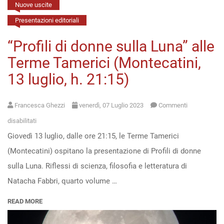
Nuove uscite
Presentazioni editoriali
“Profili di donne sulla Luna” alle
Terme Tamerici (Montecatini,
13 luglio, h. 21:15)
Francesca Ghezzi
venerdì, 07 Luglio 2023
Commenti
su
disabilitati
Giovedì 13 luglio, dalle ore 21:15, le Terme Tamerici
“Profili
(Montecatini) ospitano la presentazione di Profili di donne
di
sulla Luna. Riflessi di scienza, filosofia e letteratura di
donne
Natacha Fabbri, quarto volume …
sulla
Luna”
READ MORE
alle