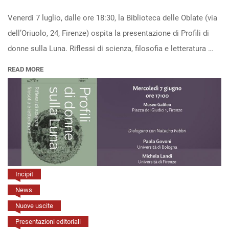
su
“Profili
Venerdì 7 luglio, dalle ore 18:30, la Biblioteca delle Oblate (via
di
dell’Oriuolo, 24, Firenze) ospita la presentazione di Profili di
donne
donne sulla Luna. Riflessi di scienza, filosofia e letteratura …
sulla
READ MORE
Luna”
alla
Biblioteca
delle
Oblate
(Firenze,
7
Incipit
luglio,
News
h.
Nuove uscite
18:30)
Presentazioni editoriali