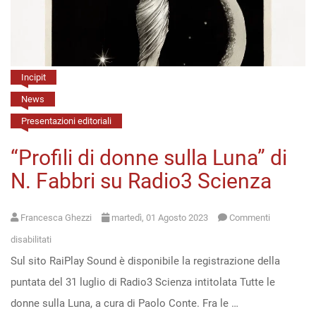
finalista
del
XVI
Premio
Incipit
Moretti
News
Presentazioni editoriali
“Profili di donne sulla Luna” di
N. Fabbri su Radio3 Scienza
Francesca Ghezzi
martedì, 01 Agosto 2023
Commenti
su
disabilitati
Sul sito RaiPlay Sound è disponibile la registrazione della
“Profili
puntata del 31 luglio di Radio3 Scienza intitolata Tutte le
di
donne sulla Luna, a cura di Paolo Conte. Fra le …
donne