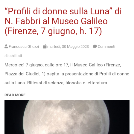
“Profili di donne sulla Luna” di
N. Fabbri al Museo Galileo
(Firenze, 7 giugno, h. 17)
Francesca Ghezzi
martedì, 30 Maggio 2023
Commenti
su
disabilitati
Mercoledì 7 giugno, dalle ore 17, il Museo Galileo (Firenze,
“Profili
Piazza dei Giudici, 1) ospita la presentazione di Profili di donne
di
sulla Luna. Riflessi di scienza, filosofia e letteratura …
donne
sulla
READ MORE
Luna”
di
N.
Fabbri