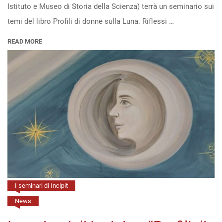
Istituto e Museo di Storia della Scienza) terrà un seminario sui
di
temi del libro Profili di donne sulla Luna. Riflessi …
donne
sulla
READ MORE
Luna”
di
N.
Fabbri
all’Osservatorio
Astrofisico
di
Arcetri
(2
marzo,
I seminari di Incipit
h.
News
11)