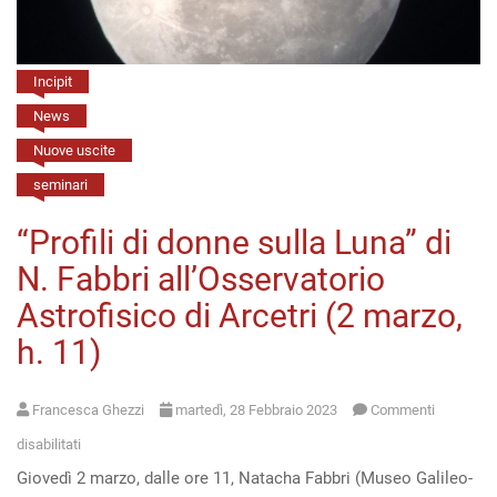
al
Museo
Galileo
Incipit
(Firenze,
News
7
Nuove uscite
giugno,
seminari
h.
“Profili di donne sulla Luna” di
17)
N. Fabbri all’Osservatorio
Astrofisico di Arcetri (2 marzo,
h. 11)
Francesca Ghezzi
martedì, 28 Febbraio 2023
Commenti
su
disabilitati
Giovedì 2 marzo, dalle ore 11, Natacha Fabbri (Museo Galileo-
“Profili