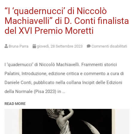
“I ‘quadernucci’ di Niccolò
Open
Machiavelli” di D. Conti finalista
access
del XVI Premio Moretti
Bruna Parra
giovedì, 28 Settembre 2023
Commenti disabilitati
su
“I
I ‘quadernucci’ di Niccolò Machiavelli. Frammenti storici
‘quadernucci’
Palatini, Introduzione, edizione critica e commento a cura di
di
Daniele Conti, pubblicato nella collana Incipit delle Edizioni
Niccolò
della Normale (Pisa 2023) in …
Machiavelli”
READ MORE
di
D.
Conti