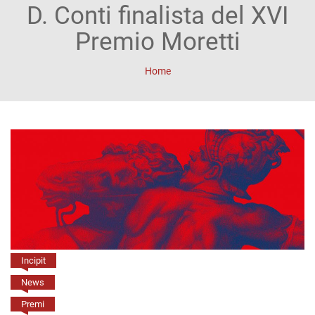
ACCOUNT
D. Conti finalista del XVI
Incipit
Premio Moretti
Archetipi
Home
Senza
titolo
Riviste
Annali
di
Lettere
Annali
Incipit
di
News
Premi
Scienze