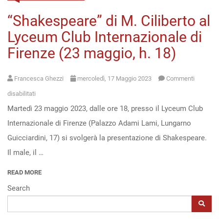
“Shakespeare” di M. Ciliberto al
Open
Lyceum Club Internazionale di
access
Firenze (23 maggio, h. 18)
Francesca Ghezzi
mercoledì, 17 Maggio 2023
Commenti
su
disabilitati
Martedì 23 maggio 2023, dalle ore 18, presso il Lyceum Club
“Shakespeare”
Internazionale di Firenze (Palazzo Adami Lami, Lungarno
di
Guicciardini, 17) si svolgerà la presentazione di Shakespeare.
M.
Il male, il …
Ciliberto
al
READ MORE
Lyceum
Search
Club
Internazionale