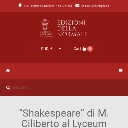
SNS - Piazza dei Cavalieri, 7 56126 Pisa
edizioni.orders@sns.it
Main
Menu
Catalogo
HOME
Tutto
il
CATALOGO
Cart
EUR, €
0
catalogo
NOVITÀ
Catalogo
NEWS
di
Lettere
IL
Catalogo
“Shakespeare” di M.
MIO
di
Ciliberto al Lyceum
Scienze