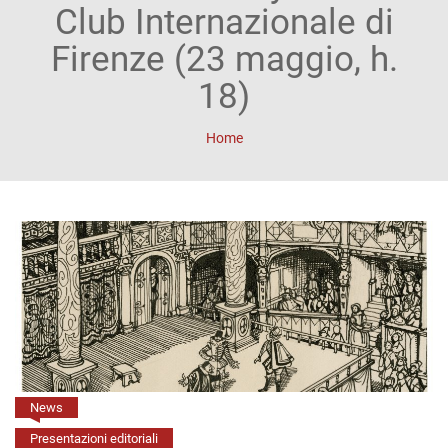
ACCOUNT
Club Internazionale di
Incipit
Firenze (23 maggio, h.
Archetipi
18)
Senza
Home
titolo
Riviste
Annali
di
Lettere
Annali
di
News
Presentazioni editoriali
Scienze