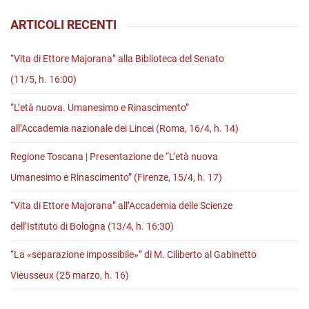
di
ARTICOLI RECENTI
Firenze
(23
“Vita di Ettore Majorana” alla Biblioteca del Senato
maggio,
(11/5, h. 16:00)
h.
“L’età nuova. Umanesimo e Rinascimento”
18)
all’Accademia nazionale dei Lincei (Roma, 16/4, h. 14)
Regione Toscana | Presentazione de “L’età nuova
Umanesimo e Rinascimento” (Firenze, 15/4, h. 17)
“Vita di Ettore Majorana” all’Accademia delle Scienze
dell’Istituto di Bologna (13/4, h. 16:30)
“La «separazione impossibile»” di M. Ciliberto al Gabinetto
Vieusseux (25 marzo, h. 16)