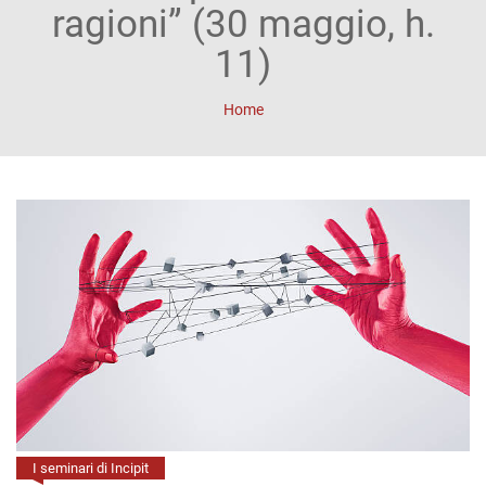
ACCOUNT
ragioni” (30 maggio, h.
Incipit
11)
Archetipi
Home
Senza
titolo
Riviste
Annali
di
Lettere
Annali
di
I seminari di Incipit
Scienze