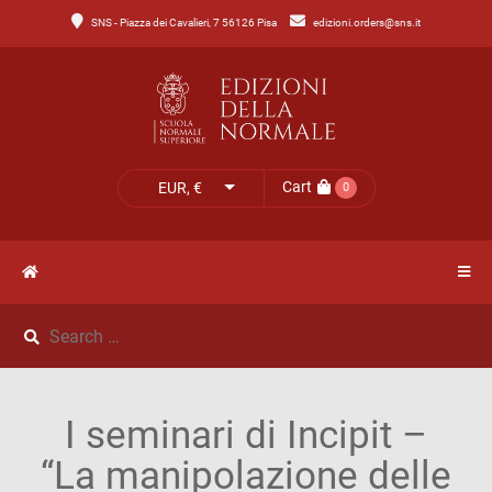
SNS - Piazza dei Cavalieri, 7 56126 Pisa
edizioni.orders@sns.it
Main
Menu
Catalogo
HOME
Tutto
il
CATALOGO
Cart
EUR, €
0
catalogo
NOVITÀ
Catalogo
NEWS
di
Lettere
IL
Catalogo
I seminari di Incipit –
MIO
di
“La manipolazione delle
Scienze