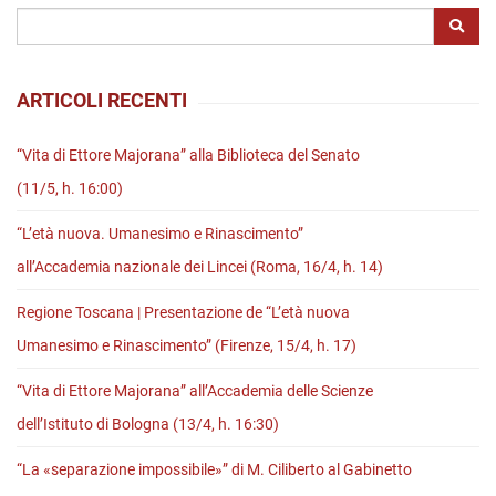
manipolazione
delle
ragioni”
ARTICOLI RECENTI
(30
maggio,
“Vita di Ettore Majorana” alla Biblioteca del Senato
h.
(11/5, h. 16:00)
11)
“L’età nuova. Umanesimo e Rinascimento”
all’Accademia nazionale dei Lincei (Roma, 16/4, h. 14)
Regione Toscana | Presentazione de “L’età nuova
Umanesimo e Rinascimento” (Firenze, 15/4, h. 17)
“Vita di Ettore Majorana” all’Accademia delle Scienze
dell’Istituto di Bologna (13/4, h. 16:30)
“La «separazione impossibile»” di M. Ciliberto al Gabinetto