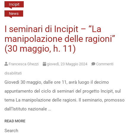
Incipit
Open
News
access
I seminari di Incipit – “La
manipolazione delle ragioni”
(30 maggio, h. 11)
Francesca Ghezzi
giovedì, 23 Maggio 2024
Commenti
su
disabilitati
Giovedì 30 maggio, dalle ore 11, avrà luogo il decimo
I
appuntamento del ciclo di seminari del progetto Incipit, sul
seminari
tema La manipolazione delle ragioni. Il seminario, promosso
di
dall’Istituto nazionale …
Incipit
–
READ MORE
“La
Search