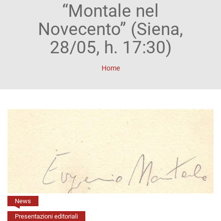
ACCOUNT
“Montale nel
Incipit
Novecento” (Siena,
Archetipi
28/05, h. 17:30)
Senza
Home
titolo
Riviste
Annali
di
Lettere
Annali
di
News
Presentazioni editoriali
Scienze