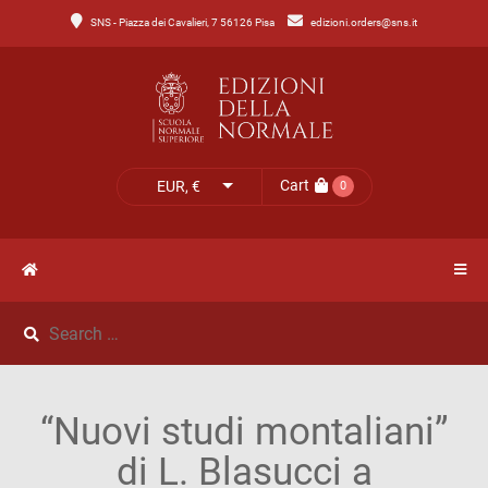
SNS - Piazza dei Cavalieri, 7 56126 Pisa
edizioni.orders@sns.it
Main
Menu
Catalogo
HOME
Tutto
il
CATALOGO
Cart
EUR, €
0
catalogo
NOVITÀ
Catalogo
NEWS
di
Lettere
IL
Catalogo
“Nuovi studi montaliani”
MIO
di
di L. Blasucci a
Scienze