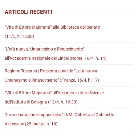
“Montale
ARTICOLI RECENTI
nel
Novecento”
“Vita di Ettore Majorana” alla Biblioteca del Senato
(Siena,
(11/5, h. 16:00)
28/05,
“L’età nuova. Umanesimo e Rinascimento”
h.
all’Accademia nazionale dei Lincei (Roma, 16/4, h. 14)
17:30)
Regione Toscana | Presentazione de “L’età nuova
Umanesimo e Rinascimento” (Firenze, 15/4, h. 17)
“Vita di Ettore Majorana” all’Accademia delle Scienze
dell’Istituto di Bologna (13/4, h. 16:30)
“La «separazione impossibile»” di M. Ciliberto al Gabinetto
Vieusseux (25 marzo, h. 16)