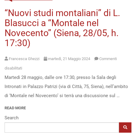
“Nuovi studi montaliani” di L.
Open
Blasucci a “Montale nel
access
Novecento” (Siena, 28/05, h.
17:30)
Francesca Ghezzi
martedì, 21 Maggio 2024
Commenti
su
disabilitati
Martedì 28 maggio, dalle ore 17:30, presso la Sala degli
“Nuovi
Intronati in Palazzo Patrizi (via di Città, 75, Siena), nell’ambito
studi
di ‘Montale nel Novecento’ si terrà una discussione sul …
montaliani”
di
READ MORE
L.
Search
Blasucci
a