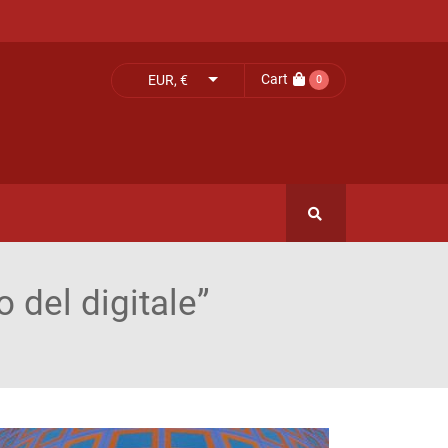
Cart
EUR, €
0
o del digitale”