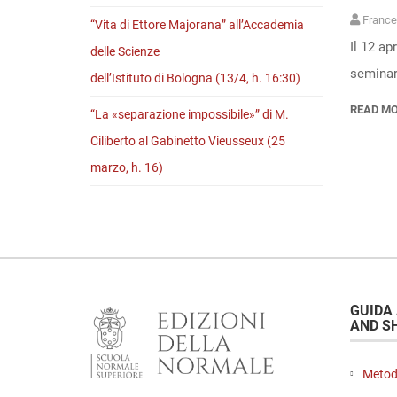
France
“Vita di Ettore Majorana” all’Accademia
Il 12 ap
delle Scienze
seminari
dell’Istituto di Bologna (13/4, h. 16:30)
READ M
“La «separazione impossibile»” di M.
Ciliberto al Gabinetto Vieusseux (25
marzo, h. 16)
GUIDA
AND S
Metod