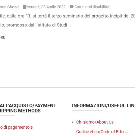
su
sca Ghezzi
venerdì, 08 Aprile 2022
Commenti disabilitati
rile, dalle ore 11, si terrà il terzo seminario del progetto Incipit del
I
o, promosso dall’Istituto di Studi …
seminari
di
ORE
Incipit
–
“L’economia
al
tempo
del
digitale”
 ALL’ACQUISTO/PAYMENT
INFORMAZIONI/USEFUL LIN
HIPPING METHODS
Chi siamo/About Us
o di pagamento e
Codice etico/Code of Ethics