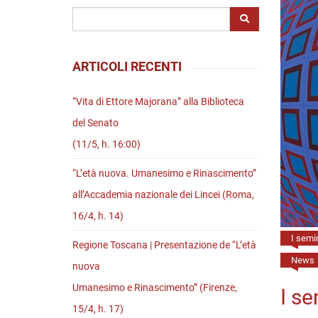
Riviste
Open access
ARTICOLI RECENTI
“Vita di Ettore Majorana” alla Biblioteca
del Senato
(11/5, h. 16:00)
“L’età nuova. Umanesimo e Rinascimento”
all’Accademia nazionale dei Lincei (Roma,
16/4, h. 14)
I semin
Regione Toscana | Presentazione de “L’età
News
nuova
Umanesimo e Rinascimento” (Firenze,
I se
15/4, h. 17)