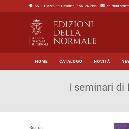
SNS - Piazza dei Cavalieri, 7 56126 Pisa
edizioni.order
HOME
CATALOGO
NOVITÀ
NE
I seminari di 
Tutto il catalogo
Catalogo di Lettere
Catalogo di Scienze
Incipit
Search