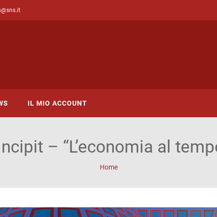
s@sns.it
WS
IL MIO ACCOUNT
Incipit – “L’economia al temp
Home