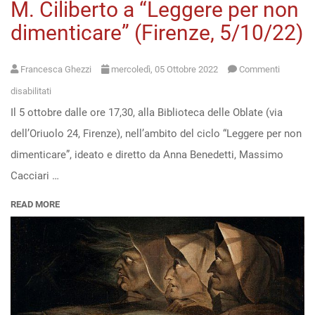
M. Ciliberto a “Leggere per non
dimenticare” (Firenze, 5/10/22)
Francesca Ghezzi
mercoledì, 05 Ottobre 2022
Commenti
su
disabilitati
Il 5 ottobre dalle ore 17,30, alla Biblioteca delle Oblate (via
Cacciari
dell’Oriuolo 24, Firenze), nell’ambito del ciclo “Leggere per non
e
dimenticare”, ideato e diretto da Anna Benedetti, Massimo
Camerlingo
Cacciari …
presentano
“Shakespeare”
READ MORE
di
M.
Ciliberto
a
“Leggere