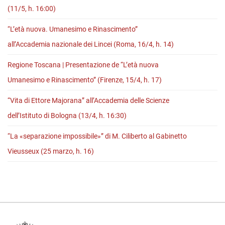
“L’Indice
(11/5, h. 16:00)
dei
“L’età nuova. Umanesimo e Rinascimento”
libri
all’Accademia nazionale dei Lincei (Roma, 16/4, h. 14)
del
mese”
Regione Toscana | Presentazione de “L’età nuova
Umanesimo e Rinascimento” (Firenze, 15/4, h. 17)
“Vita di Ettore Majorana” all’Accademia delle Scienze
dell’Istituto di Bologna (13/4, h. 16:30)
“La «separazione impossibile»” di M. Ciliberto al Gabinetto
Vieusseux (25 marzo, h. 16)