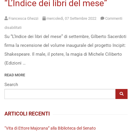
“L’Indice dei libri del mese”
Francesca Ghezzi
mercoledì, 07 Settembre 2022
Commenti
su
disabilitati
Su “L’Indice dei libri del mese” di settembre, Gilberto Sacerdoti
“Shakespeare.
firma la recensione del volume inaugurale del progetto Incipit:
Il
Shakespeare. Il male, il potere, la magia di Michele Ciliberto
male,
(Edizioni …
il
potere,
READ MORE
la
Search
magia”
di
M.
ARTICOLI RECENTI
Ciliberto
su
“Vita di Ettore Majorana” alla Biblioteca del Senato