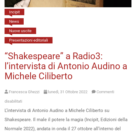
Incipit
News
Nuove uscite
Presentazioni editoriali
“Shakespeare” a Radio3:
l’intervista di Antonio Audino a
Michele Ciliberto
Francesca Ghezzi
lunedì, 31 Ottobre 2022
Commenti
su
disabilitati
L’intervista di Antonio Audino a Michele Ciliberto su
“Shakespeare”
Shakespeare. Il male il potere la magia (Incipit, Edizioni della
a
Normale 2022), andata in onda il 27 ottobre all’interno del
Radio3: