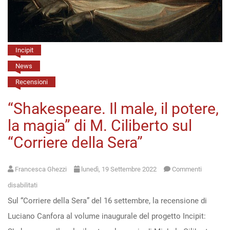
per
non
dimenticare”
Incipit
(Firenze,
News
5/10/22)
Recensioni
“Shakespeare. Il male, il potere,
la magia” di M. Ciliberto sul
“Corriere della Sera”
Francesca Ghezzi
lunedì, 19 Settembre 2022
Commenti
su
disabilitati
Sul “Corriere della Sera” del 16 settembre, la recensione di
“Shakespeare.
Luciano Canfora al volume inaugurale del progetto Incipit:
Il