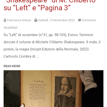
su “Left” e “Pagina 3”
Open
access
Francesca Ghezzi
martedì, 15 Novembre 2022
Commenti
su
disabilitati
Su “Left” di novembre (n°31, pp. 98-103), Enrico Terrinoni
“Shakespeare”
discute il volume di Michele Ciliberto Shakespeare. Il male, il
di
potere, la magia (Incipit-Edizioni della Normale, 2022).
M.
L’articolo L’ombra di …
Ciliberto
su
READ MORE
“Left”
e
“Pagina
3”