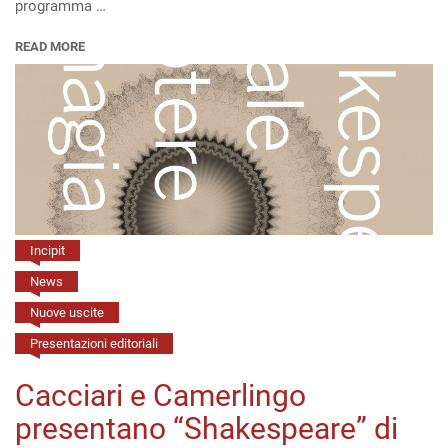
programma …
l’intervista
di
READ MORE
Antonio
Audino
a
Michele
Ciliberto
Incipit
News
Nuove uscite
Presentazioni editoriali
Cacciari e Camerlingo
presentano “Shakespeare” di