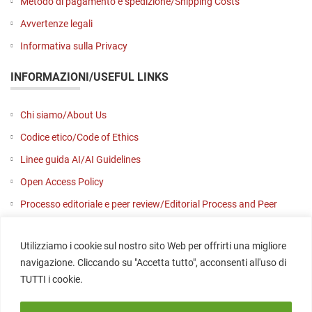
Metodo di pagamento e spedizione/Shipping Costs
Avvertenze legali
Informativa sulla Privacy
INFORMAZIONI/USEFUL LINKS
Chi siamo/About Us
Codice etico/Code of Ethics
Linee guida AI/AI Guidelines
Open Access Policy
Processo editoriale e peer review/Editorial Process and Peer
Review
Utilizziamo i cookie sul nostro sito Web per offrirti una migliore
Contattaci/Contact us
navigazione. Cliccando su "Accetta tutto", acconsenti all'uso di
SOCIAL
TUTTI i cookie.