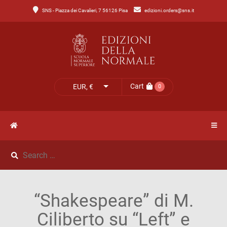
SNS - Piazza dei Cavalieri, 7 56126 Pisa
edizioni.orders@sns.it
Main
Menu
Catalogo
HOME
Tutto
il
CATALOGO
Cart
EUR, €
0
catalogo
NOVITÀ
Catalogo
NEWS
di
Lettere
IL
Catalogo
“Shakespeare” di M.
MIO
di
Ciliberto su “Left” e
Scienze